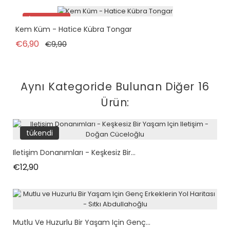
İndirimde!
Kem Küm - Hatice Kübra Tongar
Normal fiyat
Fiyat
€6,90
€9,90
Aynı Kategoride Bulunan Diğer 16
Ürün:
tükendi
Iletişim Donanımları - Keşkesiz Bir...
Fiyat
€12,90
Mutlu Ve Huzurlu Bir Yaşam Için Genç...