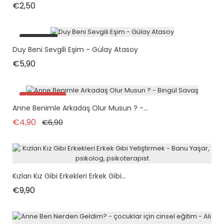
Fiyat
€2,50
tükendi
Duy Beni Sevgili Eşim - Gülay Atasoy
Fiyat
€5,90
İndirimde!
Anne Benimle Arkadaş Olur Musun ? -...
Normal fiyat
Fiyat
€4,90
€6,90
Kızları Kız Gibi Erkekleri Erkek Gibi...
Fiyat
€9,90