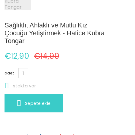
Sağlıklı, Ahlaklı ve Mutlu Kız
Çocuğu Yetiştirmek - Hatice Kübra
Tongar
€12,90
€14,90
adet

stokta var
Sepete ekle