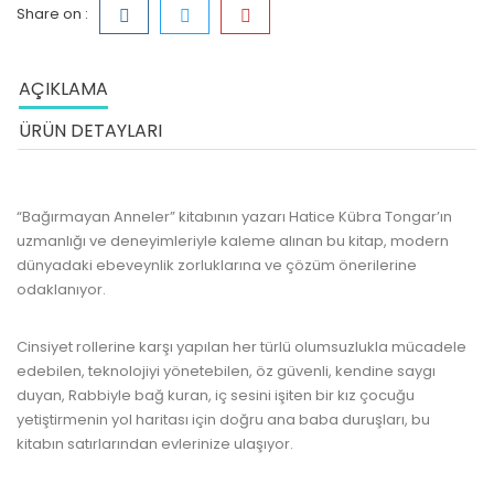
Share on :
AÇIKLAMA
ÜRÜN DETAYLARI
“Bağırmayan Anneler” kitabının yazarı Hatice Kübra Tongar’ın
uzmanlığı ve deneyimleriyle kaleme alınan bu kitap, modern
dünyadaki ebeveynlik zorluklarına ve çözüm önerilerine
odaklanıyor.
www.kulturatek.com
Cinsiyet rollerine karşı yapılan her türlü olumsuzlukla mücadele
edebilen, teknolojiyi yönetebilen, öz güvenli, kendine saygı
duyan, Rabbiyle bağ kuran, iç sesini işiten bir kız çocuğu
yetiştirmenin yol haritası için doğru ana baba duruşları, bu
kitabın satırlarından evlerinize ulaşıyor.
www.kulturatek.com