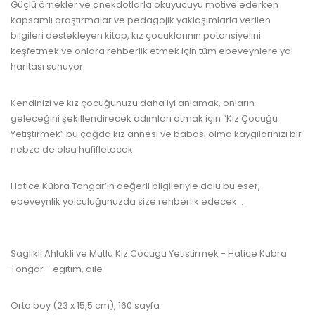
Güçlü örnekler ve anekdotlarla okuyucuyu motive ederken
kapsamlı araştırmalar ve pedagojik yaklaşımlarla verilen
bilgileri destekleyen kitap, kız çocuklarının potansiyelini
keşfetmek ve onlara rehberlik etmek için tüm ebeveynlere yol
haritası sunuyor.
www.kulturatek.com
Kendinizi ve kız çocuğunuzu daha iyi anlamak, onların
geleceğini şekillendirecek adımları atmak için “Kız Çocuğu
Yetiştirmek” bu çağda kız annesi ve babası olma kaygılarınızı bir
nebze de olsa hafifletecek.
www.kulturatek.com
Hatice Kübra Tongar’ın değerli bilgileriyle dolu bu eser,
ebeveynlik yolculuğunuzda size rehberlik edecek...
www.kulturatek.com
Saglikli Ahlakli ve Mutlu Kiz Cocugu Yetistirmek - Hatice Kubra
Tongar - egitim, aile
Orta boy (23 x 15,5 cm), 160 sayfa