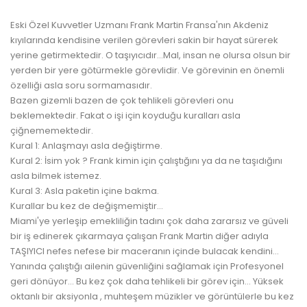
Eski Özel Kuvvetler Uzmanı Frank Martin Fransa'nın Akdeniz
kıyılarında kendisine verilen görevleri sakin bir hayat sürerek
yerine getirmektedir. O taşıyıcıdır...Mal, insan ne olursa olsun bir
yerden bir yere götürmekle görevlidir. Ve görevinin en önemli
özelliği asla soru sormamasıdır.
Bazen gizemli bazen de çok tehlikeli görevleri onu
beklemektedir. Fakat o işi için koyduğu kuralları asla
çiğnememektedir.
Kural 1: Anlaşmayı asla değiştirme.
Kural 2: İsim yok ? Frank kimin için çalıştığını ya da ne taşıdığını
asla bilmek istemez.
Kural 3: Asla paketin içine bakma.
Kurallar bu kez de değişmemiştir...
Miami'ye yerleşip emekliliğin tadını çok daha zararsız ve güveli
bir iş edinerek çıkarmaya çalışan Frank Martin diğer adıyla
TAŞIYICI nefes nefese bir maceranın içinde bulacak kendini...
Yanında çalıştığı ailenin güvenliğini sağlamak için Profesyonel
geri dönüyor... Bu kez çok daha tehlikeli bir görev için... Yüksek
oktanlı bir aksiyonla , muhteşem müzikler ve görüntülerle bu kez