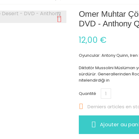
Omer Muhtar Çöl 
DVD - Anthony Q
12,00 €
Oyuncular: Antony Quinn, Iren
Diktatör Mussolini Müslüman yer
sürdürür. Generallerinden Rodol
nitelendirdiği in
Quantité

Derniers articles en st
Ajouter au pan