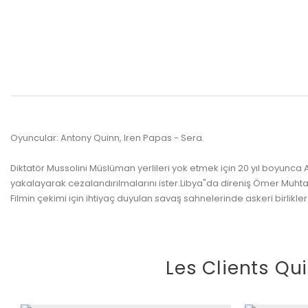
Oyuncular: Antony Quinn, Iren Papas - Sera.
Diktatör Mussolini Müslüman yerlileri yok etmek için 20 yıl boyunca Af
yakalayarak cezalandırılmalarını ister.Libya"da direniş Ömer Muhtar 
Filmin çekimi için ihtiyaç duyulan savaş sahnelerinde askeri birlikle
Les Clients Qu