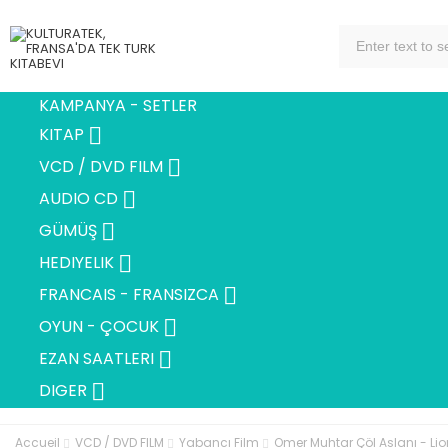
KAMPANYA - SETLER

KITAP

VCD / DVD FILM

AUDIO CD

GÜMÜŞ

HEDIYELIK

FRANCAIS - FRANSIZCA

OYUN - ÇOCUK

EZAN SAATLERI

DIGER
Accueil
VCD / DVD FILM
Yabancı Film
Omer Muhtar Çöl Aslanı - Lio