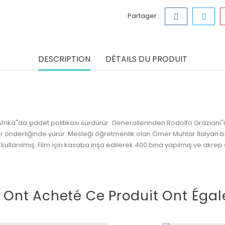
Partager :
DESCRIPTION
DÉTAILS DU PRODUIT
rika"da şiddet politikası sürdürür. Generallerinden Rodolfo Graziani"i L
önderliğinde yürür. Mesleği öğretmenlik olan Ömer Muhtar İtalyan birli
r kullanılmış. Film için kasaba inşa edilerek 400 bina yapılmış ve akrep
i Ont Acheté Ce Produit Ont Égal