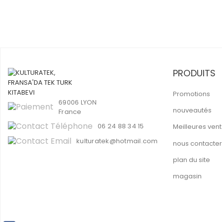
PRODUITS
Promotions
69006 LYON
nouveautés
France
06 24 88 34 15
Meilleures ven
kulturatek@hotmail.com
nous contacter
plan du site
magasin