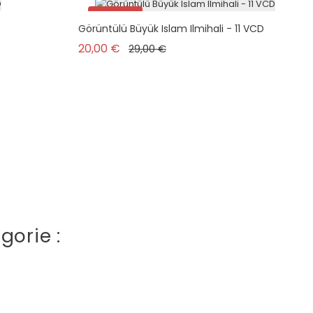
Promo !
Görüntülü Büyük Islam Ilmihali - 11 VCD
Prix de base
Prix
20,00 €
29,00 €
gorie :