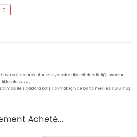
ibya valisi olarak atar ve isyancılar diye nitelendirdiği insanları
kleri ile savaşır.
 sokması ile sıcaklara karşı koymak için de bir tıp merkezi kurulmuş.
ement Acheté...