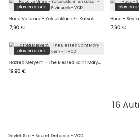
plus en stock
plus en s
Hacc Ve Umre - Yolculukların En Kutsalı...
Hacc - Seyful
Prix
Prix
7,90 €
7,90 €
plus en stock
Hazreti Meryem - The Blessed Saint Mary...
Prix
19,90 €
16 Aut
Devlet Sırrı - Secret Defense - VCD