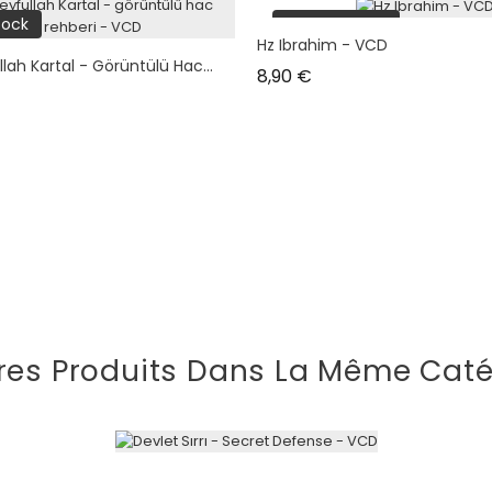
tock
plus en stock
Hz Ibrahim - VCD
lah Kartal - Görüntülü Hac...
Prix
8,90 €
res Produits Dans La Même Caté