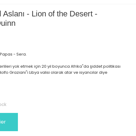
Aslanı - Lion of the Desert -
uinn
 Papas - Sera.
lileri yok etmek için 20 yıl boyunca Afrika"da şiddet politikası
fo Graziani"i Libya valisi olarak atar ve isyancılar diye
ock
ier