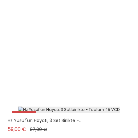
Promo !
Hz Yusuf'un Hayatı, 3 Set Birlikte -...
Prix de base
Prix
59,00 €
87,00 €