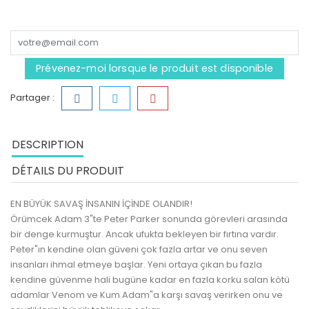
Prévenez-moi lorsque le produit est disponible
Partager :
DESCRIPTION
DÉTAILS DU PRODUIT
EN BÜYÜK SAVAŞ İNSANIN İÇİNDE OLANDIR!
Örümcek Adam 3"te Peter Parker sonunda görevleri arasında
bir denge kurmuştur. Ancak ufukta bekleyen bir fırtına vardır.
Peter"ın kendine olan güveni çok fazla artar ve onu seven
insanları ihmal etmeye başlar. Yeni ortaya çıkan bu fazla
kendine güvenme hali bugüne kadar en fazla korku salan kötü
adamlar Venom ve Kum Adam"a karşı savaş verirken onu ve