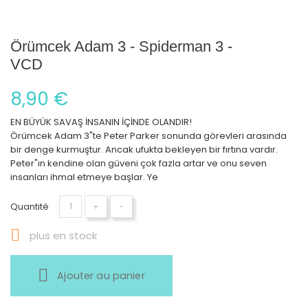
Örümcek Adam 3 - Spiderman 3 -
VCD
8,90 €
EN BÜYÜK SAVAŞ İNSANIN İÇİNDE OLANDIR!
Örümcek Adam 3"te Peter Parker sonunda görevleri arasında
bir denge kurmuştur. Ancak ufukta bekleyen bir fırtına vardır.
Peter"ın kendine olan güveni çok fazla artar ve onu seven
insanları ihmal etmeye başlar. Ye
Quantité
+
-

plus en stock
Ajouter au panier