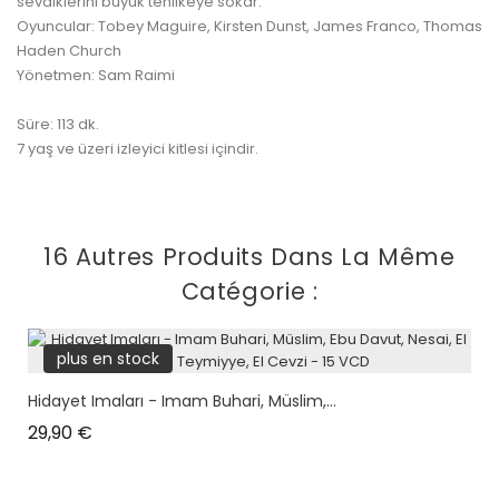
sevdiklerini büyük tehlikeye sokar.
Oyuncular: Tobey Maguire, Kirsten Dunst, James Franco, Thomas
Haden Church
Yönetmen: Sam Raimi
Süre: 113 dk.
7 yaş ve üzeri izleyici kitlesi içindir.
16 Autres Produits Dans La Même
Catégorie :
plus en stock
Hidayet Imaları - Imam Buhari, Müslim,...
Prix
29,90 €