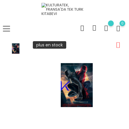
0
plus en stock