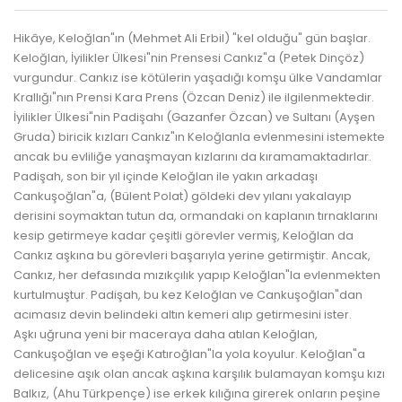
Hikâye, Keloğlan"ın (Mehmet Ali Erbil) "kel olduğu" gün başlar.
Keloğlan, İyilikler Ülkesi"nin Prensesi Cankız"a (Petek Dinçöz)
vurgundur. Cankız ise kötülerin yaşadığı komşu ülke Vandamlar
Krallığı"nın Prensi Kara Prens (Özcan Deniz) ile ilgilenmektedir.
İyilikler Ülkesi"nin Padişahı (Gazanfer Özcan) ve Sultanı (Ayşen
Gruda) biricik kızları Cankız"ın Keloğlanla evlenmesini istemekte
ancak bu evliliğe yanaşmayan kızlarını da kıramamaktadırlar.
Padişah, son bir yıl içinde Keloğlan ile yakın arkadaşı
Cankuşoğlan"a, (Bülent Polat) göldeki dev yılanı yakalayıp
derisini soymaktan tutun da, ormandaki on kaplanın tırnaklarını
kesip getirmeye kadar çeşitli görevler vermiş, Keloğlan da
Cankız aşkına bu görevleri başarıyla yerine getirmiştir. Ancak,
Cankız, her defasında mızıkçılık yapıp Keloğlan"la evlenmekten
kurtulmuştur. Padişah, bu kez Keloğlan ve Cankuşoğlan"dan
acımasız devin belindeki altın kemeri alıp getirmesini ister.
Aşkı uğruna yeni bir maceraya daha atılan Keloğlan,
Cankuşoğlan ve eşeği Katıroğlan"la yola koyulur. Keloğlan"a
delicesine aşık olan ancak aşkına karşılık bulamayan komşu kızı
Balkız, (Ahu Türkpençe) ise erkek kılığına girerek onların peşine