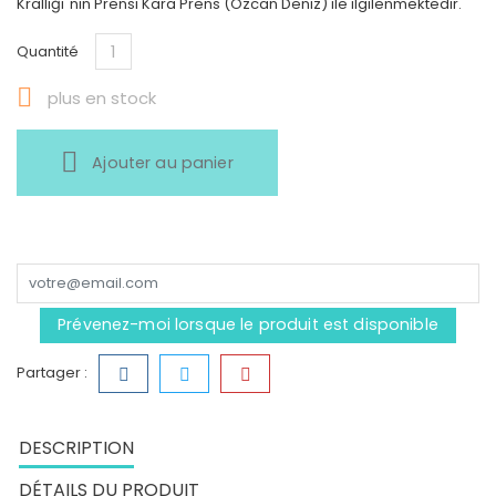
Krallığı"nın Prensi Kara Prens (Özcan Deniz) ile ilgilenmektedir.
Quantité

plus en stock
Ajouter au panier
Prévenez-moi lorsque le produit est disponible
Partager :
DESCRIPTION
DÉTAILS DU PRODUIT