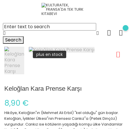
Search
plus en stock
Keloğlan Kara Prense Karşı
8,90 €
Hikâye, Keloğlan"ın (Mehmet Ali Erbil) "kel olduğu" gün başlar.
Keloğlan, İyilikler Ülkesi"nin Prensesi Cankız"a (Petek Dinçöz)
vurgundur. Cankız ise kötülerin yaşadığı komşu ülke Vandamlar