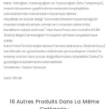
takılır. Keloğlan, Cankuşoğlan ve Tüysüzoğlan (Ahu Türkpençe),
masal dünyasının çeşitli kahramanlarıyla karşılaştıkları
yolculuklarında maceradan maceraya atılırlar.
Hayattaki en büyük isteği "sonunda kötülerin kazanacağı bir
masalın başkahramanı olmak ve o masalın adının kötü
karakterin adıyla anılması" olan Kara Prens ise muhafızı Kıl Bill
(Hakan Bilgin) ile Keloğlan"ın başarılı olmasını engellemeye
çalışır.
Kara Prens"in kötü kalpli ablası Prenses Makarena (Nükhet Duru)
ise kâinatın en güzel kadını olabilmek için kardeşinin Cankız"la
evlenip ona bir sürü çocuk doğurtturmasını, böylelikle Cankız"ın
güzelliğini kaybetmesini istemektedir.
Yönetmen: Tayfun Güneyer.
Süre: 100 dk.
16 Autres Produits Dans La Même