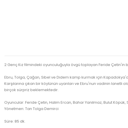
2 Genç Kız filmindeki oyunculuğuyla övgü toplayan Feride Çetin'in ba
Ebru, Tolga, Çağan, Sibel ve Didem kamp kurmak için Kapadokya'da
Karşılarına çıkan bir köylünün uyarıları ve Ebru'nun vadinin lane
birçok sürpriz beklemektedir.
Oyuncular: Feride Çetin, Halim Ercan, Bahar Yanilmaz, Bulut Köpük, 
Yönetmen: Tan Tolga Demirci
Süre: 85 dk.