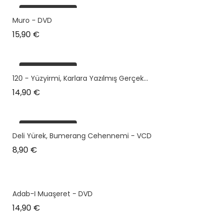
plus en stock
Muro - DVD
Prix
15,90 €
plus en stock
120 - Yüzyirmi, Karlara Yazılmış Gerçek...
Prix
14,90 €
plus en stock
Deli Yürek, Bumerang Cehennemi - VCD
Prix
8,90 €
Adab-I Muaşeret - DVD
Prix
14,90 €