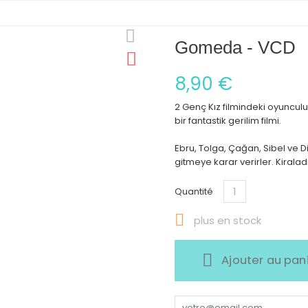
Gomeda - VCD
8,90 €
2 Genç Kız filmindeki oyuncul
bir fantastik gerilim filmi.
Ebru, Tolga, Çağan, Sibel v
gitmeye karar verirler. Kiraladı
Quantité

plus en stock
Ajouter au pan