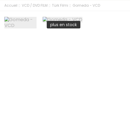
Accueil
VCD / DVD FILM
Türk Filmi
Gomeda - VCD
plus en stock