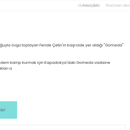
Précédent
Prochain
chevron_left
chev
uğuyla övgü toplayan Feride Çetin'in başrolde yer aldığı "Gomeda"
e Didem kamp kurmak için Kapadokya'daki Gomeda vadisine
kları a
ier