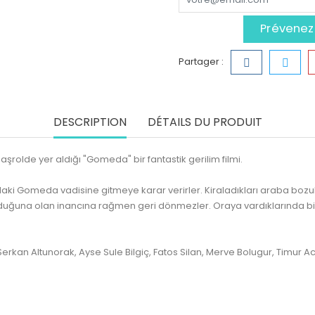
Prévenez-
Partager :
DESCRIPTION
DÉTAILS DU PRODUIT
şrolde yer aldığı "Gomeda" bir fantastik gerilim filmi.
ki Gomeda vadisine gitmeye karar verirler. Kiraladıkları araba bozu
tli olduğuna olan inancına rağmen geri dönmezler. Oraya vardıklarınd
Serkan Altunorak, Ayse Sule Bilgiç, Fatos Silan, Merve Bolugur, Timur 