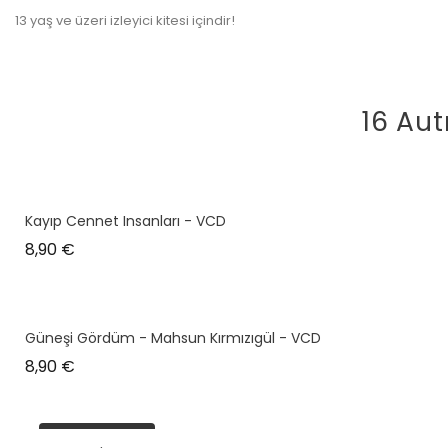
13 yaş ve üzeri izleyici kitesi içindir!
16 Aut
Kayıp Cennet Insanları - VCD
Prix
8,90 €
Güneşi Gördüm - Mahsun Kırmızıgül - VCD
Prix
8,90 €
plus en stock