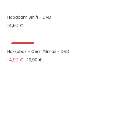
Hababam Sınıfı - DVD
Prix
14,90 €
Promo !
Hokkabaz - Cem Yılmaz - DVD
plus en stock
Prix de base
Prix
14,90 €
19,90 €