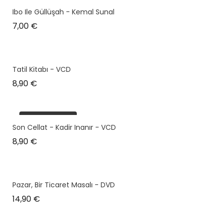
plus en stock
Ibo Ile Güllüşah - Kemal Sunal
Prix
7,00 €
Tatil Kitabı - VCD
Prix
8,90 €
plus en stock
Son Cellat - Kadir Inanır - VCD
Prix
8,90 €
Pazar, Bir Ticaret Masalı - DVD
Prix
14,90 €