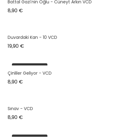
Battal Gazi'nin Oğlu - Cüneyt Arkın VCD
Prix
8,90 €
Duvardaki Kan - 10 VCD
Prix
19,90 €
plus en stock
Çinliler Geliyor - VCD
Prix
8,90 €
Sınav - VCD
Prix
8,90 €