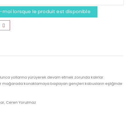
moi lorsque le produit est disponible
lunca yollarına yürüyerek devam etmek zorunda kalırlar.
a bir mağarada konaklamaya başlayan gençleri kabusların eşliğinde
Acar, Ceren Yorulmaz