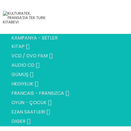
KAMPANYA - SETLER

KITAP

VCD / DVD FILM

AUDIO CD

GÜMÜŞ

HEDIYELIK

FRANCAIS - FRANSIZCA

OYUN - ÇOCUK

EZAN SAATLERI

DIGER