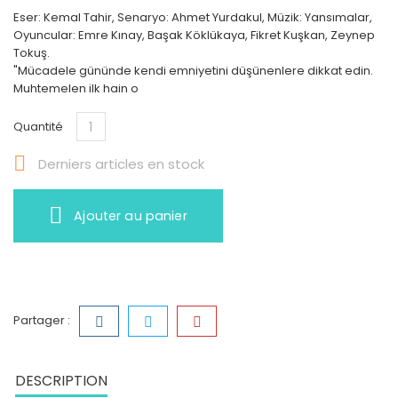
Eser: Kemal Tahir, Senaryo: Ahmet Yurdakul, Müzik: Yansımalar,
Oyuncular: Emre Kınay, Başak Köklükaya, Fikret Kuşkan, Zeynep
Tokuş.
"Mücadele gününde kendi emniyetini düşünenlere dikkat edin.
Muhtemelen ilk hain o
Quantité

Derniers articles en stock
Ajouter au panier
Partager :
DESCRIPTION