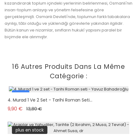
kazandırarak toplum içindeki yerlerinin belirlenmesi, Osmanlı'nın
insan-toplum anlayışı ve yönetim felsefesine göre
gerçekleşmişti. Osmanlı Devleti'nde, toplumun farklı tabakalara
ayrılışı, tâbi olduğu ve yüklendiği görevlerle yakından ilgilidir.
Bütün kanun ve nizamlar, sınıfların hukukî yapısını paralel bir
biçimde ele alınmıştır.
16 Autres Produits Dans La Même
Catégorie :
Pack
4. Murad 1 Ve 2 Set - Tarihi Roman Seti...
plus en stock
Prix de base
Prix
9,90 €
13,80 €
plus en stock