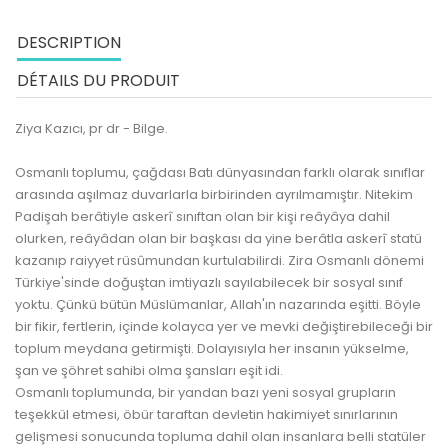
DESCRIPTION
DÉTAILS DU PRODUIT
Ziya Kazıcı, pr dr - Bilge.
Osmanlı toplumu, çağdası Batı dünyasından farklı olarak sınıflar
arasında aşılmaz duvarlarla birbirinden ayrılmamıştır. Nitekim
Padişah berâtiyle askerî sınıftan olan bir kişi reâyâya dahil
olurken, reâyâdan olan bir başkası da yine berâtla askerî statü
kazanıp raiyyet rüsûmundan kurtulabilirdi. Zira Osmanlı dönemi
Türkiye'sinde doğuştan imtiyazlı sayılabilecek bir sosyal sınıf
yoktu. Çünkü bütün Müslümanlar, Allah'ın nazarında eşitti. Böyle
bir fikir, fertlerin, içinde kolayca yer ve mevki değiştirebileceği bir
toplum meydana getirmişti. Dolayısıyla her insanın yükselme,
şan ve şöhret sahibi olma şansları eşit idi.
Osmanlı toplumunda, bir yandan bazı yeni sosyal grupların
teşekkül etmesi, öbür taraftan devletin hakimiyet sınırlarının
gelişmesi sonucunda topluma dahil olan insanlara belli statüler