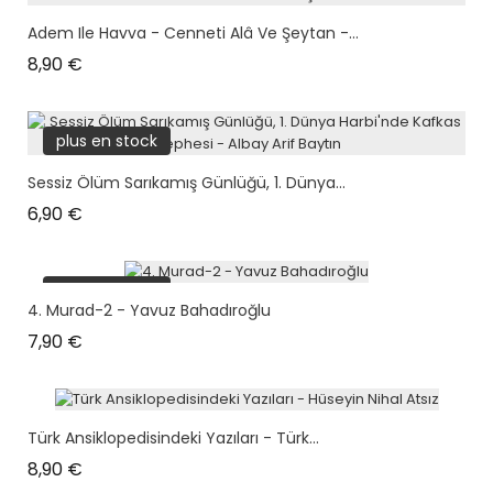
Adem Ile Havva - Cenneti Alâ Ve Şeytan -...
Prix
8,90 €
plus en stock
Sessiz Ölüm Sarıkamış Günlüğü, 1. Dünya...
Prix
6,90 €
plus en stock
4. Murad-2 - Yavuz Bahadıroğlu
Prix
7,90 €
Türk Ansiklopedisindeki Yazıları - Türk...
Prix
8,90 €