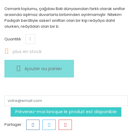
Osmanlı toplumu, çağdası Batı dünyasından farklı olarak sınıflar
arasında aşılmaz duvarlarla birbirinden ayrılmamıştır. Nitekim
Padişah berâtiyle askerî sınıftan olan bir kişi reâyâya dahil
olurken, reâyâdan olan bir b
Quantité

plus en stock
Ajouter au panier
Prévenez-moi lorsque le produit est disponible
Partager :