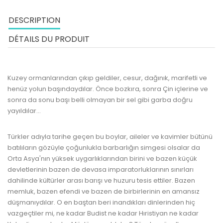
DESCRIPTION
DÉTAILS DU PRODUIT
Kuzey ormanlarından çıkıp geldiler, cesur, dağınık, marifetli ve
henüz yolun başındaydılar. Önce bozkıra, sonra Çin içlerine ve
sonra da sonu başı belli olmayan bir sel gibi garba doğru
yayıldılar...
www.kulturatek.com
Türkler adıyla tarihe geçen bu boylar, aileler ve kavimler bütünü
batılıların gözüyle çoğunlukla barbarlığın simgesi olsalar da
Orta Asya'nın yüksek uygarlıklarından birini ve bazen küçük
devletlerinin bazen de devasa imparatorluklarının sınırları
dahilinde kültürler arası barışı ve huzuru tesis ettiler. Bazen
memluk, bazen efendi ve bazen de birbirlerinin en amansız
düşmanıydılar. O en baştan beri inandıkları dinlerinden hiç
vazgeçtiler mi, ne kadar Budist ne kadar Hıristiyan ne kadar