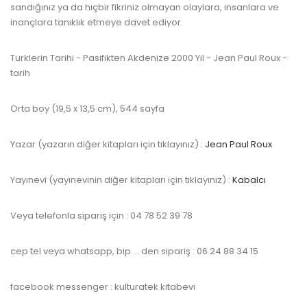
sandığınız ya da hiçbir fikriniz olmayan olaylara, insanlara ve
inançlara tanıklık etmeye davet ediyor.
www.kulturatek.com
Turklerin Tarihi - Pasifikten Akdenize 2000 Yil - Jean Paul Roux -
tarih
Orta boy (19,5 x 13,5 cm), 544 sayfa
Yazar (yazarın diğer kitapları için tıklayınız) :
Jean Paul Roux
Yayınevi (yayınevinin diğer kitapları için tıklayınız) :
Kabalcı
Veya telefonla sipariş için : 04 78 52 39 78
cep tel veya whatsapp, bip … den sipariş : 06 24 88 34 15
facebook messenger : kulturatek kitabevi