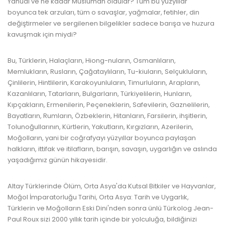
Yahudi ve ne kadar Müslüman oldular? Tüm bu yüzyıllar
boyunca tek arzuları, tüm o savaşlar, yağmalar, fetihler, din
değiştirmeler ve sergilenen bilgelikler sadece barışa ve huzura
kavuşmak için miydi?
www.kulturatek.com
Bu, Türklerin, Halaçların, Hiong-nuların, Osmanlıların,
Memlukların, Rusların, Çağataylıların, Tu-kiuların, Selçukluların,
Çinlilerin, Hintlilerin, Karakoyunluların, Timurluların, Arapların,
Kazanlıların, Tatarların, Bulgarların, Türkiyelilerin, Hunların,
Kıpçakların, Ermenilerin, Peçeneklerin, Safevilerin, Gaznelilerin,
Bayatların, Rumların, Özbeklerin, Hitanların, Farsilerin, ihşitlerin,
Tolunoğullarının, Kürtlerin, Yakutların, Kırgızların, Azerilerin,
Moğolların, yani bir coğrafyayı yüzyıllar boyunca paylaşan
halkların, ittifak ve itilafların, barışın, savaşın, uygarlığın ve aslında
yaşadığımız günün hikayesidir.
www.kulturatek.com
Altay Türklerinde Ölüm, Orta Asya'da Kutsal Bitkiler ve Hayvanlar,
Moğol İmparatorluğu Tarihi, Orta Asya: Tarih ve Uygarlık,
Türklerin ve Moğolların Eski Dini'nden sonra ünlü Türkolog Jean-
Paul Roux sizi 2000 yıllık tarih içinde bir yolculuğa, bildiğinizi