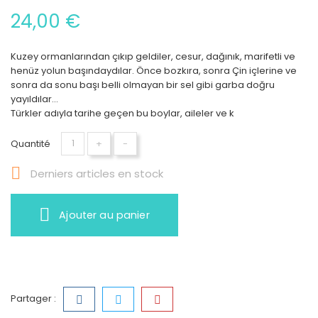
24,00 €
Kuzey ormanlarından çıkıp geldiler, cesur, dağınık, marifetli ve
henüz yolun başındaydılar. Önce bozkıra, sonra Çin içlerine ve
sonra da sonu başı belli olmayan bir sel gibi garba doğru
yayıldılar...
Türkler adıyla tarihe geçen bu boylar, aileler ve k
Quantité
+
-

Derniers articles en stock
Ajouter au panier
Partager :