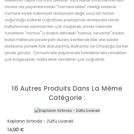
ailelerinin hepsi Osmanlı ailesidir. Aynı hukuk sistemlerine tabi
olsalar da yaşamlarındaki "Osmanlı ailesi" niteliği sadece
Osmanlı siyasi hakimiyet dolayısıyla değil, uzun bir tarihin
yoğurduğu kültürel coğrafyayı paylaşmak dolayısıyla vardır.
Kültürlerinde ayrımlardan çok müşterek yönler hakimdir.
Yunanlının "nomos"'u Arabın dilindeki "namus, nevamis" kadar,
bütün hatlarıyla pederşahi düzen, kentlerde bile aile sülale
silsilesine yönelik fizik dokulanma, Balkanlar ve Ortadoğu'da her
yerde görülür. Osmanlı aile yaşamında farklılıklar dini olmaktan
çok bölgeseldir, hatta etnik olmaktan çok coğrafidir.
16 Autres Produits Dans La Même
Catégorie :
Kaplanın Sırtında - Zülfü Livaneli
Prix
14,90 €