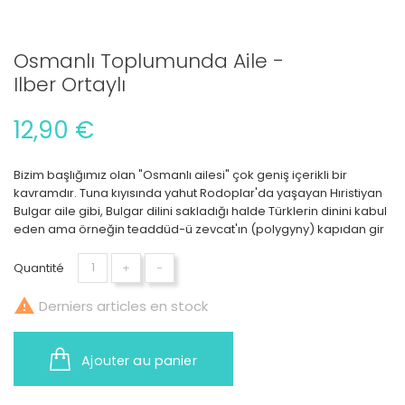
Osmanlı Toplumunda Aile -
Ilber Ortaylı
12,90 €
Bizim başlığımız olan "Osmanlı ailesi" çok geniş içerikli bir
kavramdır. Tuna kıyısında yahut Rodoplar'da yaşayan Hıristiyan
Bulgar aile gibi, Bulgar dilini sakladığı halde Türklerin dinini kabul
eden ama örneğin teaddüd-ü zevcat'ın (polygyny) kapıdan gir
Quantité
+
-

Derniers articles en stock
Ajouter au panier