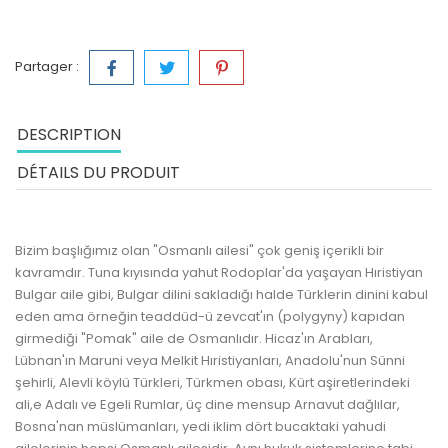
Partager :
DESCRIPTION
DÉTAILS DU PRODUIT
Bizim başlığımız olan "Osmanlı ailesi" çok geniş içerikli bir
kavramdır. Tuna kıyısında yahut Rodoplar'da yaşayan Hıristiyan
Bulgar aile gibi, Bulgar dilini sakladığı halde Türklerin dinini kabul
eden ama örneğin teaddüd-ü zevcat'ın (polygyny) kapıdan
girmediği "Pomak" aile de Osmanlıdır. Hicaz'ın Arabları,
Lübnan'ın Maruni veya Melkit Hıristiyanları, Anadolu'nun Sünni
şehirli, Alevli köylü Türkleri, Türkmen obası, Kürt aşiretlerindeki
ali,e Adalı ve Egeli Rumlar, üç dine mensup Arnavut dağlılar,
Bosna'nan müslümanları, yedi iklim dört bucaktaki yahudi