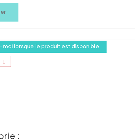
ier
moi lorsque le produit est disponible
rie :