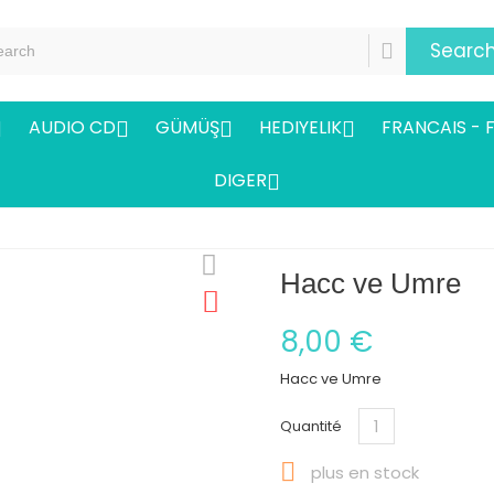
Searc
AUDIO CD
GÜMÜŞ
HEDIYELIK
FRANCAIS - 




DIGER

Hacc ve Umre
8,00 €
Hacc ve Umre
Quantité

plus en stock