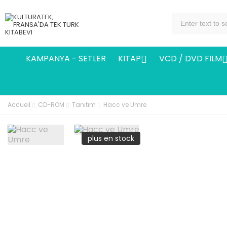
KAMPANYA - SETLER
KITAP
VCD / DVD FILM

Accueil
CD-ROM
Tanıtım
Hacc ve Umre
plus en stock