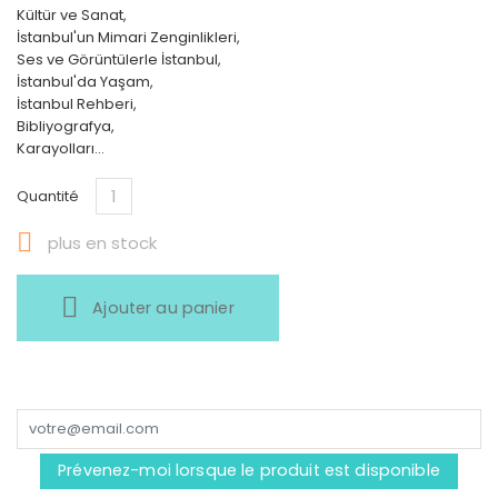
Kültür ve Sanat,
İstanbul'un Mimari Zenginlikleri,
Ses ve Görüntülerle İstanbul,
İstanbul'da Yaşam,
İstanbul Rehberi,
Bibliyografya,
Karayolları...
Quantité

plus en stock
Ajouter au panier
Prévenez-moi lorsque le produit est disponible