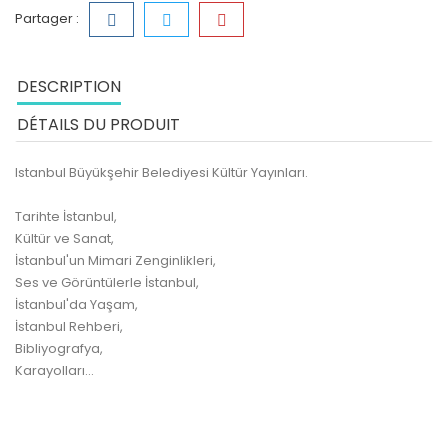
Partager :
DESCRIPTION
DÉTAILS DU PRODUIT
Istanbul Büyükşehir Belediyesi Kültür Yayınları.
Tarihte İstanbul,
Kültür ve Sanat,
İstanbul'un Mimari Zenginlikleri,
Ses ve Görüntülerle İstanbul,
İstanbul'da Yaşam,
İstanbul Rehberi,
Bibliyografya,
Karayolları...