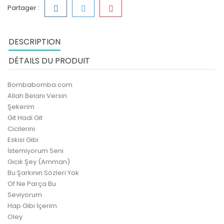
Partager :
DESCRIPTION
DÉTAILS DU PRODUIT
Bombabomba.com
Allah Belanı Versin
Şekerim
Git Hadi Git
Cicilerini
Eskisi Gibi
İstemiyorum Seni
Gıcık Şey (Amman)
Bu Şarkının Sözleri Yok
Of Ne Parça Bu
Seviyorum
Hap Gibi İçerim
Oley