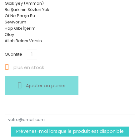
Gıcık Şey (Amman)
Bu Şarkının Sözleri Yok
Of Ne Parça Bu
Seviyorum
Hap Gibi İçerim
Oley
Allah Belanı Versin
Quantité

plus en stock
Ajouter au panier
Prévenez-moi lorsque le produit est disponible