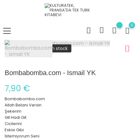
0
plus en stock
Bombabomba.com - Ismail YK
7,90 €
Bombabomba.com
Allah Belanı Versin
Şekerim
Git Hadi Git
Cicilerini
Eskisi Gibi
İstemiyorum Seni