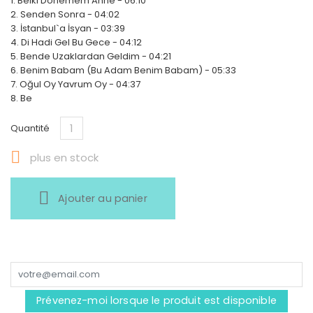
1. Belki Dönemem Anne - 06:10
2. Senden Sonra - 04:02
3. İstanbul`a İsyan - 03:39
4. Di Hadi Gel Bu Gece - 04:12
5. Bende Uzaklardan Geldim - 04:21
6. Benim Babam (Bu Adam Benim Babam) - 05:33
7. Oğul Oy Yavrum Oy - 04:37
8. Be
Quantité

plus en stock
Ajouter au panier
Prévenez-moi lorsque le produit est disponible