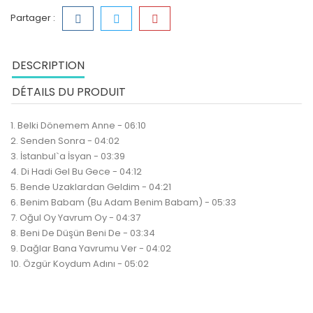
Partager :
DESCRIPTION
DÉTAILS DU PRODUIT
1. Belki Dönemem Anne - 06:10
2. Senden Sonra - 04:02
3. İstanbul`a İsyan - 03:39
4. Di Hadi Gel Bu Gece - 04:12
5. Bende Uzaklardan Geldim - 04:21
6. Benim Babam (Bu Adam Benim Babam) - 05:33
7. Oğul Oy Yavrum Oy - 04:37
8. Beni De Düşün Beni De - 03:34
9. Dağlar Bana Yavrumu Ver - 04:02
10. Özgür Koydum Adını - 05:02