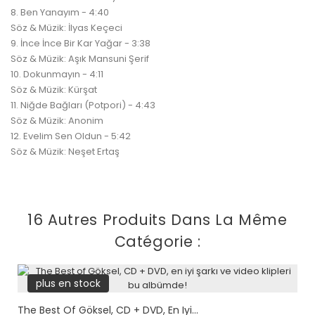
8. Ben Yanayım - 4:40
Söz & Müzik: İlyas Keçeci
9. İnce İnce Bir Kar Yağar - 3:38
Söz & Müzik: Aşık Mansuni Şerif
10. Dokunmayın - 4:11
Söz & Müzik: Kürşat
11. Niğde Bağları (Potpori) - 4:43
Söz & Müzik: Anonim
12. Evelim Sen Oldun - 5:42
Söz & Müzik: Neşet Ertaş
16 Autres Produits Dans La Même
Catégorie :
plus en stock
The Best Of Göksel, CD + DVD, En Iyi...