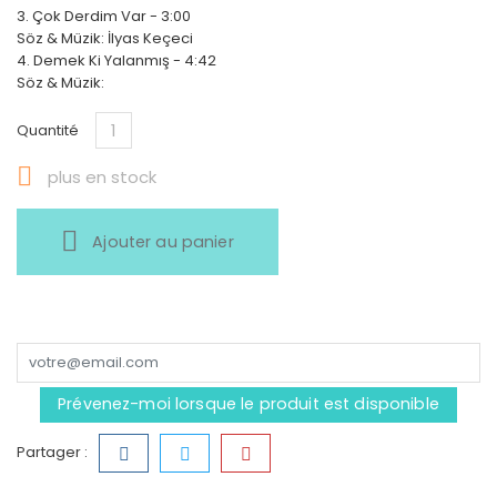
3. Çok Derdim Var - 3:00
Söz & Müzik: İlyas Keçeci
4. Demek Ki Yalanmış - 4:42
Söz & Müzik:
Quantité

plus en stock
Ajouter au panier
Prévenez-moi lorsque le produit est disponible
Partager :