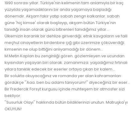
1990 sonrası yıllar. Türkiye'nin kelimenin tam anlamıyla bir kaç
yüzyılda yaşamadıklarını bir anda yaşamaya başladığı
dönemdir. Akşam fakir yatıp sabah zengn kalkanlar. sabah
güne 'hiç kimse' olarak başlayıp, akşam bütün Türkiye'nin
tanıdığı insan olarak günü bitirenleri tanıdığımız yıllar...
Ülkemizin karanlık bir dehlize giriverdiği. etnik kavgaların ve faili
meçhul cinayetlerin birdenbire çığ gibi üzerimize çöküverdiği.
kimsenin ne olup bittiğini anlıyamadığı bir dönem...
M.Metin Kaplan bu zenginliği gören. gözlemleyen ve ucundan
kıyısından yaşayan biri olarak. zamanımıza. yaşadığımız fırtınalı
yıllara tanıklık edecek bir eserler ortaya çıkan bir kalem...
Bir solukta okuyacağınız ve romanda yer alan kahramanları
gördükçe ''Aaa. ben bu adamı tanıyorum!'' diyeceğiniz bir eser...
Bir Fredercik Forsyt kurgusu içinde muhteşem bir atmosfer sizi
bekliyor.
''Susurluk Olayı'' hakkında bütün bildiklerinizi unutun. Matruşka'yı
OKUYUN!