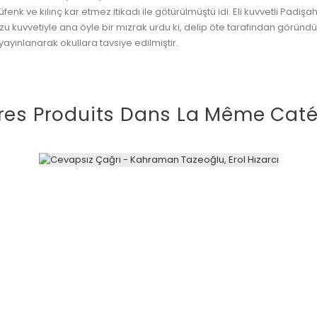
fenk ve kılınç kar etmez itikadı ile götürülmüştü idi. Eli kuvvetli Padiş
u kuvvetiyle ana öyle bir mızrak urdu ki, delip öte tarafından göründü
e yayınlanarak okullara tavsiye edilmiştir.
res Produits Dans La Même Caté