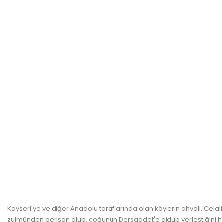
Kayseri'ye ve diğer Anadolu taraflarında olan köylerin ahvali, Cela
zulmünden perişan olup, çoğunun Dersaadet'e gidup yerleştiğini h