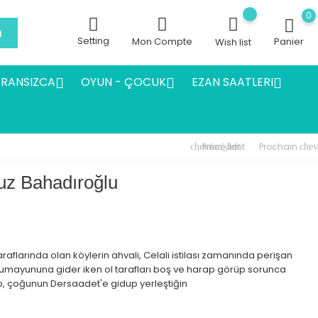
0
h
Setting
Mon Compte
Panier
Wish list
FRANSIZCA
OYUN - ÇOCUK
EZAN SAATLERI



Précédent
Prochain
chevron_left
chev
uz Bahadıroğlu
raflarında olan köylerin ahvali, Celali istilası zamanında perişan
Humayununa gider iken ol tarafları boş ve harap görüp sorunca
p, çoğunun Dersaadet'e gidup yerleştiğin