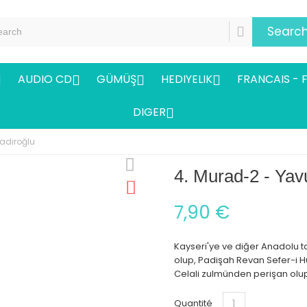
Searc
AUDIO CD
GÜMÜŞ
HEDIYELIK
FRANCAIS - 




DIGER

adıroğlu
4. Murad-2 - Yav
7,90 €
Kayseri'ye ve diğer Anadolu ta
olup, Padişah Revan Sefer-i 
Celali zulmünden perişan olu
Quantité