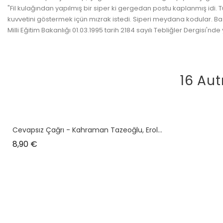
"Fil kulağından yapılmış bir siper ki gergedan postu kaplanmış idi. Tü
kuvvetini göstermek içün mızrak istedi. Siperi meydana kodular. Baz
Milli Eğitim Bakanlığı 01.03.1995 tarih 2184 sayılı Tebliğler Dergisi'nd
16 Aut
Cevapsız Çağrı - Kahraman Tazeoğlu, Erol...
Prix
8,90 €