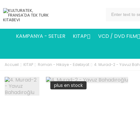
KAMPANYA - SETLER
KITAP
VCD / DVD FILM

Accueil
KITAP
Roman - Hikaye - Edebiyat
4. Murad-2 - Yavuz Bah
plus en stock