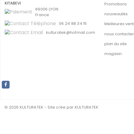
Promotions
69006 LYON
nouveautés
France
06 24 88 34 15
Meilleures ven
kulturatek@hotmail.com
nous contacter
plan du site
magasin
© 2026 KULTURATEK - Site crée par
.KULTURATEK