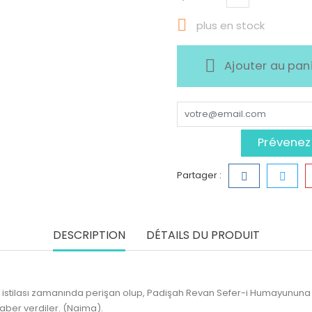

plus en stock
Ajouter au pan
Prévenez-
Partager :
DESCRIPTION
DÉTAILS DU PRODUIT
li istilası zamanında perişan olup, Padişah Revan Sefer-i Humayununa 
aber verdiler. (Naima).