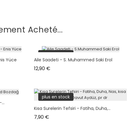
ement Acheté...
plus en stock
is Yüce
Aile Saadeti - S. Muhammed Saki Erol
Prix
12,90 €
plus en stock
...
Kısa Surelerin Tefsiri - Fatiha, Duha,...
Prix
7,90 €