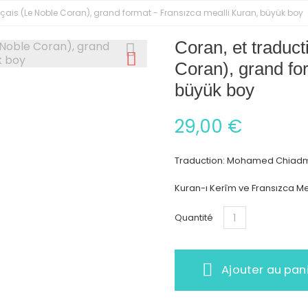
nçais (Le Noble Coran), grand format - Fransızca mealli Kuran, büyük boy
Coran, et traduct
Coran), grand fo
büyük boy
29,00 €
Traduction: Mohamed Chiadm
Kuran-ı Kerîm ve Fransızca Me
Quantité
Ajouter au pan