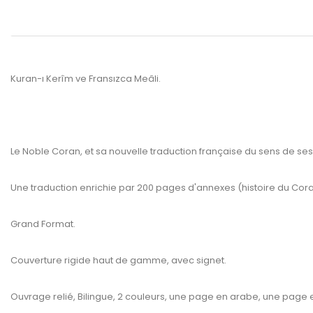
Kuran-ı Kerîm ve Fransızca Meâli.
Le Noble Coran, et sa nouvelle traduction française du sens de ses
Une traduction enrichie par 200 pages d'annexes (histoire du Coran
Grand Format.
Couverture rigide haut de gamme, avec signet.
www.kulturatek.c
Ouvrage relié, Bilingue, 2 couleurs, une page en arabe, une page 