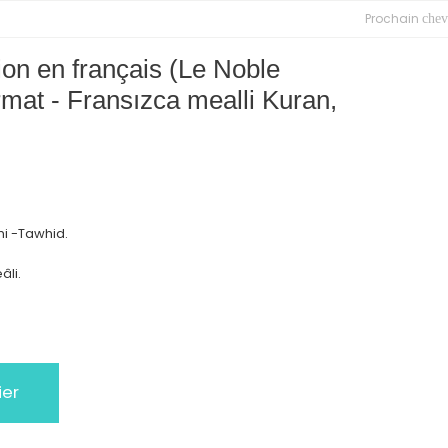
Prochain
chev
ion en français (Le Noble
rmat - Fransızca mealli Kuran,
i -Tawhid.
âli.
ier