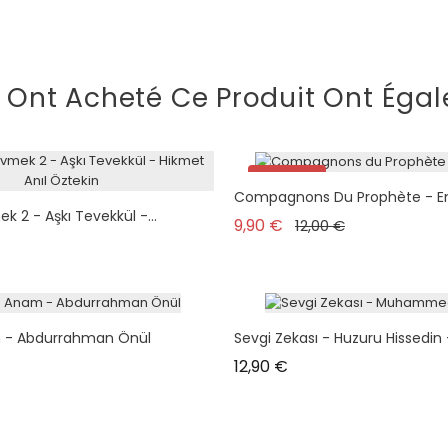
i Ont Acheté Ce Produit Ont Égal
Promo !
Compagnons Du Prophète - En
plus en stock
ek 2 - Aşkı Tevekkül -...
Prix de base
Prix
9,90 €
12,00 €
 - Abdurrahman Önül
Sevgi Zekası - Huzuru Hissedin -
Prix
12,90 €