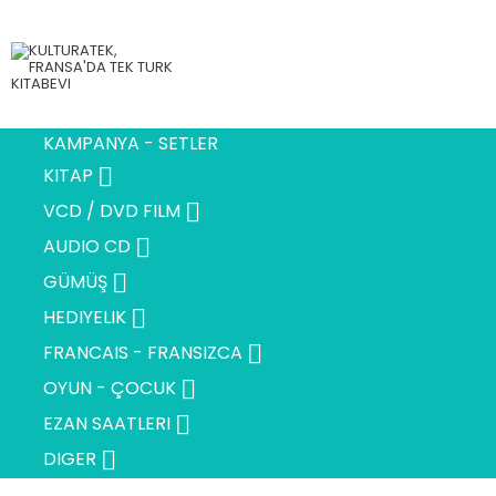
KAMPANYA - SETLER

KITAP

VCD / DVD FILM

AUDIO CD

GÜMÜŞ

HEDIYELIK

FRANCAIS - FRANSIZCA

OYUN - ÇOCUK

EZAN SAATLERI

DIGER