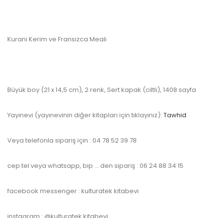
Kurani Kerim ve Fransizca Meali
Büyük boy (21 x 14,5 cm), 2 renk, Sert kapak (ciltli), 1408 sayfa
Yayınevi (yayınevinin diğer kitapları için tıklayınız):
Tawhid
Veya telefonla sipariş için : 04 78 52 39 78
cep tel veya whatsapp, bip … den sipariş : 06 24 88 34 15
facebook messenger : kulturatek kitabevi
instagram : @kulturatek kitabevi