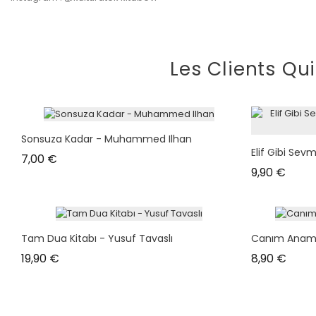
Les Clients Qu
Sonsuza Kadar - Muhammed Ilhan
Elif Gibi Sevm
Prix
7,00 €
Prix
9,90 €
Tam Dua Kitabı - Yusuf Tavaslı
Canım Anam
Prix
Prix
19,90 €
8,90 €