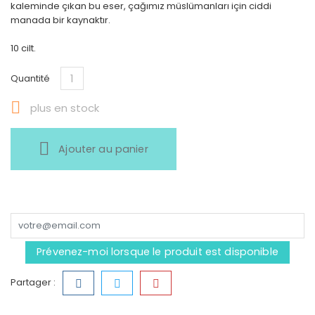
kaleminde çıkan bu eser, çağımız müslümanları için ciddi
manada bir kaynaktır.
10 cilt.
Quantité

plus en stock
Ajouter au panier
Prévenez-moi lorsque le produit est disponible
Partager :