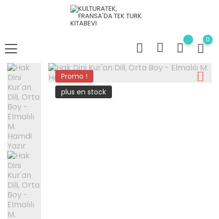
0
Promo !
plus en stock