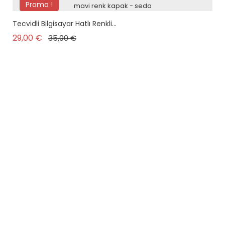
Promo !
Tecvidli Bilgisayar Hatlı Renkli...
Prix de base
Prix
29,00 €
35,00 €