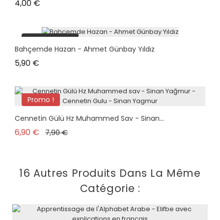
Prix
4,00 €
plus en stock
Bahçemde Hazan - Ahmet Günbay Yıldız
Prix
5,90 €
Promo !
plus en stock
Cennetin Gülü Hz Muhammed Sav - Sinan...
Prix de base
Prix
6,90 €
7,90 €
16 Autres Produits Dans La Même
Catégorie :