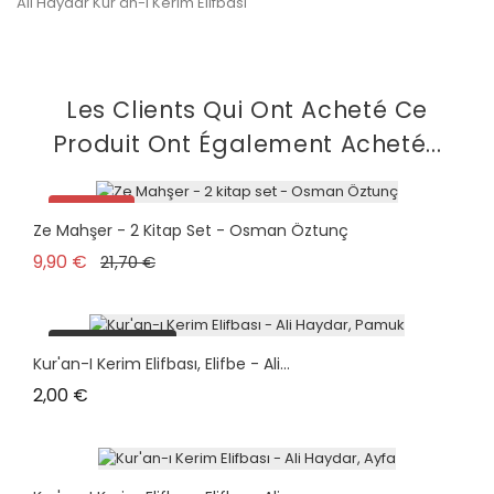
Ali Haydar Kur'ân-ı Kerim Elifbası
Les Clients Qui Ont Acheté Ce
Produit Ont Également Acheté...
Promo !
Ze Mahşer - 2 Kitap Set - Osman Öztunç
Pack
Prix de base
Prix
9,90 €
21,70 €
plus en stock
Kur'an-I Kerim Elifbası, Elifbe - Ali...
Prix
2,00 €