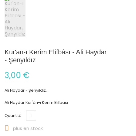
Kur'an-ı Kerîm Elifbâsı - Ali Haydar
- Şenyıldız
3,00 €
Ali Haydar - Şenyıldız.
Ali Haydar Kur'ân-ı Kerim Elifbası
Quantité

plus en stock