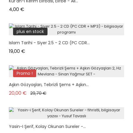
Kur'an-I Kerim Elifbası, Elifbe - Ali...
Prix
4,00 €
plus en stock
Islam Tarihi - Siyer 2.5 - 2 CD (PC CDR...
Prix
19,00 €
Promo !
Pack
Aşkın Gözyaşları, Tebrizli Şems + Aşkın...
plus en stock
Prix de base
Prix
20,00 €
29,70 €
Yasin-I Şerif, Kolay Okunan Sureler -...