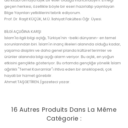
altı kitabı olmaya layık bir eser olduğu inancındayım. Emeği
geçen herkesi, özellikle böyle bir eseri hazırlatıp yayınlayan
Bilge Yayınları yetkililerini tebrik ediyorum.
Prof. Dr. Raşit KÜÇÜK, M.Ü. İlahiyat Fakültesi Öğr. Üyesi.
BİLGİ AÇLIĞINA KARŞI
İslam'la ilgili bilgi açlığı, Türkiye'nin -belki dünyanın- en temel
sorunlarından biri. İslam'ın inanç ilkeleri alanında olduğu kadar,
yaşama disiplini ve daha genel planda kültürel terimler ve
ürünler alanında bilgi açığı alarm veriyor. Bu açlık, en yoğun
etkisini gençlikte gösteriyor. Bu ortamda gençliğe yönelik İslam
ağırlıklı "Temel Kavramlar"ı ihtiva eden bir ansiklopedi, çok
hayati bir hizmet görebilir.
Ahmet TAŞGETİREN /gazeteci yazar.
16 Autres Produits Dans La Même
Catégorie :