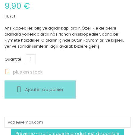
9,90 €
HEYET
Ansiklopediler, bilgiye açılan kapılardır. Özellikle de belirli
alanlara yönelik olarak hazırlanan ansiklopediler, daha bir
kıymete haizdirler. O alanın içinde bütün kavramları ve kişileri,
yer ve zaman isimlerini açıklayarak bizlere geniş
Quantité

plus en stock
Ajouter au panier
Prévenez-moi lorsque le produit est disponible