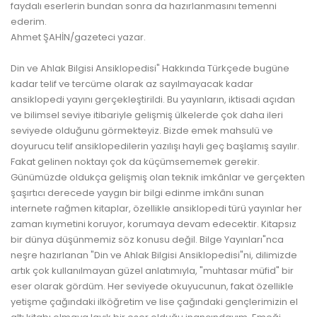
faydalı eserlerin bundan sonra da hazırlanmasını temenni
ederim.
Ahmet ŞAHİN/gazeteci yazar.
Din ve Ahlak Bilgisi Ansiklopedisi" Hakkında Türkçede bugüne
kadar telif ve tercüme olarak az sayılmayacak kadar
ansiklopedi yayını gerçekleştirildi. Bu yayınların, iktisadi açıdan
ve bilimsel seviye itibariyle gelişmiş ülkelerde çok daha ileri
seviyede olduğunu görmekteyiz. Bizde emek mahsulü ve
doyurucu telif ansiklopedilerin yazılışı hayli geç başlamış sayılır.
Fakat gelinen noktayı çok da küçümsememek gerekir.
Günümüzde oldukça gelişmiş olan teknik imkânlar ve gerçekten
şaşırtıcı derecede yaygın bir bilgi edinme imkânı sunan
internete rağmen kitaplar, özellikle ansiklopedi türü yayınlar her
zaman kıymetini koruyor, korumaya devam edecektir. Kitapsız
bir dünya düşünmemiz söz konusu değil. Bilge Yayınları"nca
neşre hazırlanan "Din ve Ahlak Bilgisi Ansiklopedisi"ni, dilimizde
artık çok kullanılmayan güzel anlatımıyla, "muhtasar müfid" bir
eser olarak gördüm. Her seviyede okuyucunun, fakat özellikle
yetişme çağındaki ilköğretim ve lise çağındaki gençlerimizin el