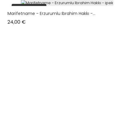
plus en stock
Marifetname - Erzurumlu Ibrahim Hakkı -...
Prix
24,00 €