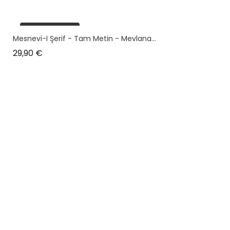
plus en stock
Mesnevi-I Şerif - Tam Metin - Mevlana...
Prix
29,90 €