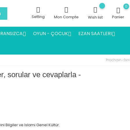
0
h
Setting
Mon Compte
Panier
Wish list
FRANSIZCA
OYUN - ÇOCUK
EZAN SAATLERI



Prochain
chev
r, sorular ve cevaplarla -
i Bilgiler ve Islami Genel Kültür.