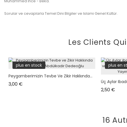
Muhammed Ince - Beka.
Sorular ve cevaplarla Temel Dini Bilgiler ve Islami Genel Kültür.
Les Clients Qu
plus en stock
plus en s
Peygamberimizin Tevbe Ve Zikir Hakkında...
Üç Aylar Ibad
Prix
3,00 €
Prix
2,50 €
16 Aut