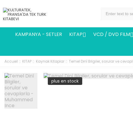
KAMPANYA - SETLER
KITAP
VCD / DVD FILM

Accueil
KITAP
Kaynak Kitaplar
Temel Dinî Bilgiler, sorular ve ce
plus en stock