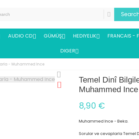
Searc
AUDIO CD
GÜMÜŞ
HEDIYELIK
FRANCAIS - 




DIGER

vaplarla - Muhammed Ince
Temel Dinî Bilgile
Muhammed Ince
8,90 €
Muhammed Ince - Beka.
Sorular ve cevaplarla Temel Din