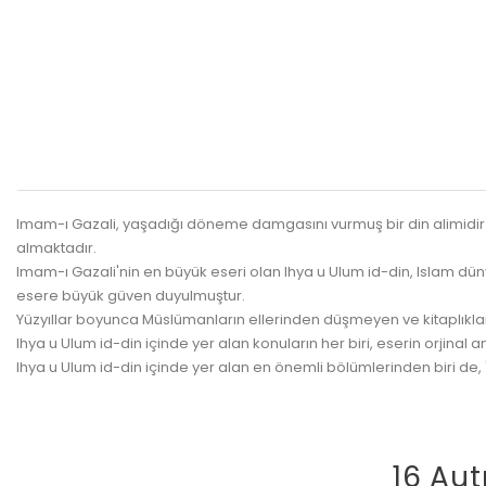
Imam-ı Gazali, yaşadığı döneme damgasını vurmuş bir din alimidir
almaktadır.
Imam-ı Gazali'nin en büyük eseri olan Ihya u Ulum id-din, Islam d
esere büyük güven duyulmuştur.
Yüzyıllar boyunca Müslümanların ellerinden düşmeyen ve kitaplıklar
Ihya u Ulum id-din içinde yer alan konuların her biri, eserin orjinal a
Ihya u Ulum id-din içinde yer alan en önemli bölümlerinden biri de, "
16 Aut