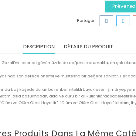
Prévenez-
Partager :
DESCRIPTION
DÉTAILS DU PRODUIT
. Gazali'nin eserleri günümüzde de değerini korumakta, en çok okuna
ünyasında son derece önemli ve müstesna bir değere sahiptir. Her dö
ında baş köşede duran bu rehber nitelikli büyük eseri, şimdi yepyeni 
nlatımı asla bozulmadan, akıcı ve duru bir dil kullanılarak sadeleştirelek,
Ölüm ve Ölüm Ötesi Hayattir". "Ölüm ve Ölüm Ötesi Hayat" kitabını, Ihya 
res Produits Dans La Même Caté