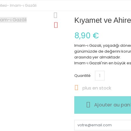
 ötesi- Imam-ı Gazâli
Kıyamet ve Ahire
8,90 €
Imam-ı Gazali, yaşadığı dönem
günümüzde de değerini korum
arasında yer almaktadır.
Imam-ı Gazali'nin en büyük ese
Quantité

plus en stock
Ajouter au pan