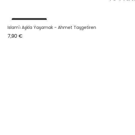
plus en stock
Islam'ı Aşkla Yaşamak - Ahmet Taşgetiren
Prix
7,90 €