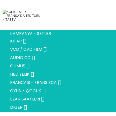
KAMPANYA - SETLER

KITAP

VCD / DVD FILM

AUDIO CD

GÜMÜŞ

HEDIYELIK

FRANCAIS - FRANSIZCA

OYUN - ÇOCUK

EZAN SAATLERI

DIGER