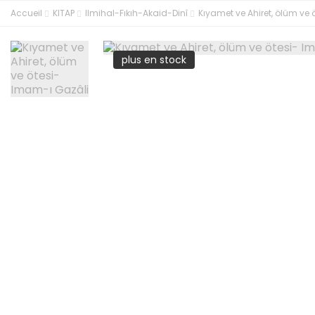
Accueil
KITAP
Ilmihal-Fıkıh-Akaid-Dinî
Kıyamet ve Ahiret, ölüm ve
plus en stock