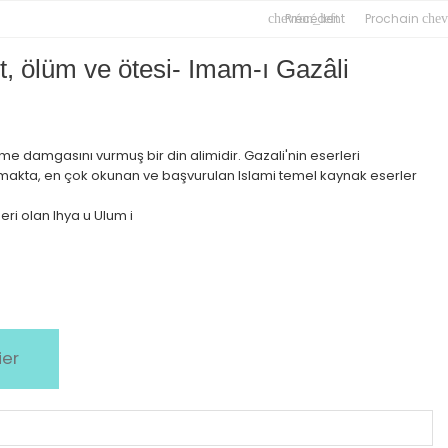
Précédent
Prochain
chevron_left
chev
t, ölüm ve ötesi- Imam-ı Gazâli
e damgasını vurmuş bir din alimidir. Gazali'nin eserleri
akta, en çok okunan ve başvurulan Islami temel kaynak eserler
ri olan Ihya u Ulum i
ier