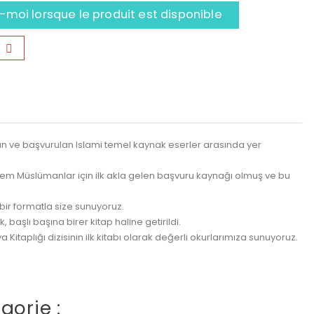
moi lorsque le produit est disponible
n ve başvurulan Islami temel kaynak eserler arasında yer
nem Müslümanlar için ilk akla gelen başvuru kaynağı olmuş ve bu
bir formatla size sunuyoruz.
 başlı başına birer kitap haline getirildi.
Kitaplığı dizisinin ilk kitabı olarak değerli okurlarımıza sunuyoruz.
gorie :