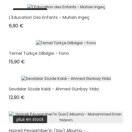
plus en stock
L'Education Des Enfants - Muhsin Ingeç
Prix
6,90 €
Temel Türkçe Dilbilgisi - Fono
Prix
15,90 €
Sevdalar Sözde Kaldı - Ahmed Günbay Yıldız
Prix
12,90 €
plus en stock
Hazreti Peygamber'in (sav) Albümü -...