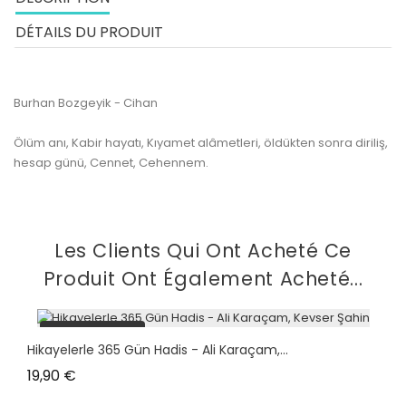
DÉTAILS DU PRODUIT
Burhan Bozgeyik - Cihan
Ölüm anı, Kabir hayatı, Kıyamet alâmetleri, öldükten sonra diriliş,
hesap günü, Cennet, Cehennem.
Les Clients Qui Ont Acheté Ce
Produit Ont Également Acheté...
plus en stock
Hikayelerle 365 Gün Hadis - Ali Karaçam,...
Prix
19,90 €