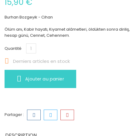
15,90 €
Burhan Bozgeyik - Cihan
Ölüm anı, Kabir hayatı, Kıyamet alâmetleri, öldükten sonra diriliş,
hesap günü, Cennet, Cehennem.
Quantité

Derniers articles en stock
Ajouter au panier
Partager :
DESCRIPTION