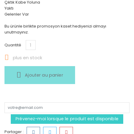
Çıktık Kabe Yoluna
Yaktı
Gelenler Var
Bu ürünle birlikte promosyon kaset hediyenizi almayı
unutmayınız.
Quantité

plus en stock
Ajouter au panier
Prévenez-moi lorsque le produit est disponible
Partager :