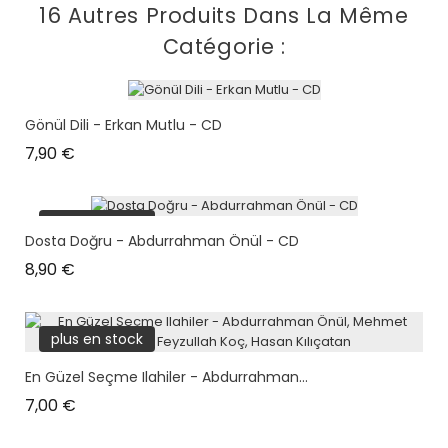
16 Autres Produits Dans La Même
Catégorie :
Gönül Dili - Erkan Mutlu - CD
Prix
7,90 €
plus en stock
Dosta Doğru - Abdurrahman Önül - CD
Prix
8,90 €
plus en stock
En Güzel Seçme Ilahiler - Abdurrahman...
Prix
7,00 €