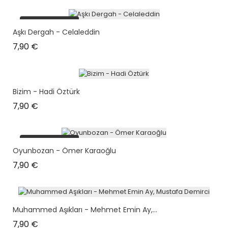
plus en stock
Aşkı Dergah - Celaleddin
Prix
7,90 €
Bizim - Hadi Öztürk
Prix
7,90 €
plus en stock
Oyunbozan - Ömer Karaoğlu
Prix
7,90 €
Muhammed Aşıkları - Mehmet Emin Ay,...
Prix
7,90 €