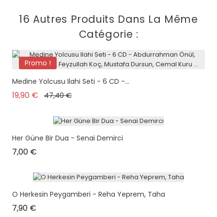
16 Autres Produits Dans La Même
Catégorie :
Promo !
Medine Yolcusu Ilahi Seti - 6 CD -...
Prix de base
Prix
19,90 €
47,40 €
Her Güne Bir Dua - Senai Demirci
Prix
7,00 €
O Herkesin Peygamberi - Reha Yeprem, Taha
Prix
7,90 €