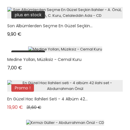
plus en stock
Son Albümlerden Seçme En Güzel Seçkin...
Prix
9,90 €
plus en stock
Medine Yolları, Müziksiz - Cemal Kuru
Prix
7,00 €
Promo !
plus en stock
En Güzel Hac Ilahileri Seti - 4 Albüm 42...
Prix de base
Prix
19,90 €
31,60 €