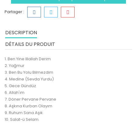
Partager :
DESCRIPTION
DÉTAILS DU PRODUIT
1. Ben Yine Illallah Derim
2. Yağmur
3. Ben Bu Yolu Bilmezdim
4. Medine (Sevda Yurdu)
5. Gece Gündüz
6. Allah'ım
7. Döner Pervane Pervane
8. Aşkına Kurban Olayım
9. Ruhum Sana Aşık
10. Salat-ü Selam.