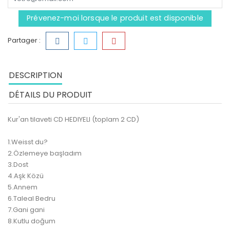
Prévenez-moi lorsque le produit est disponible
Partager :
DESCRIPTION
DÉTAILS DU PRODUIT
Kur'an tilaveti CD HEDIYELI (toplam 2 CD)
1.Weisst du?
2.Özlemeye başladım
3.Dost
4.Aşk Közü
5.Annem
6.Taleal Bedru
7.Gani gani
8.Kutlu doğum