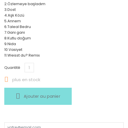
2.Özlemeye başladım
3.Dost
4.Aşk Közü
5.Annem
6.Taleal Bedru
7.Gani gani
8.Kutlu doğum
9.Nida
10.Vasiyet
11.Weisst du? Remix
Quantité

plus en stock
Ajouter au panier