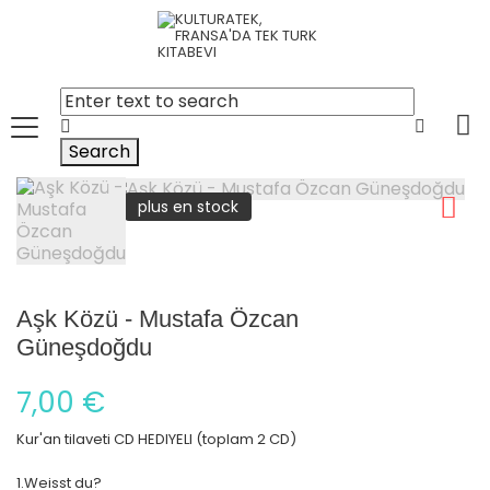
Search
plus en stock
Aşk Közü - Mustafa Özcan
Güneşdoğdu
7,00 €
Kur'an tilaveti CD HEDIYELI (toplam 2 CD)
1.Weisst du?