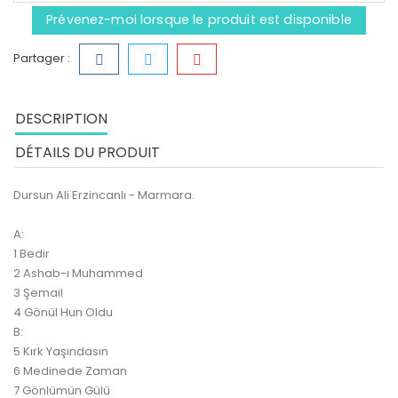
Prévenez-moi lorsque le produit est disponible
Partager :
DESCRIPTION
DÉTAILS DU PRODUIT
Dursun Ali Erzincanlı - Marmara.
A:
1 Bedir
2 Ashab-ı Muhammed
3 Şemail
4 Gönül Hun Oldu
B:
5 Kırk Yaşındasın
6 Medinede Zaman
7 Gönlümün Gülü