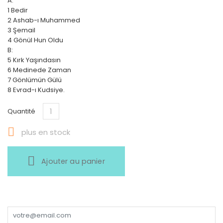
A:
1 Bedir
2 Ashab-ı Muhammed
3 Şemail
4 Gönül Hun Oldu
B:
5 Kırk Yaşındasın
6 Medinede Zaman
7 Gönlümün Gülü
8 Evrad-ı Kudsiye.
Quantité

plus en stock
Ajouter au panier