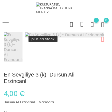
0
plus en stock
En Sevgiliye 3 (k)- Dursun Ali
Erzincanlı
4,00 €
Dursun Ali Erzincanlı - Marmara.