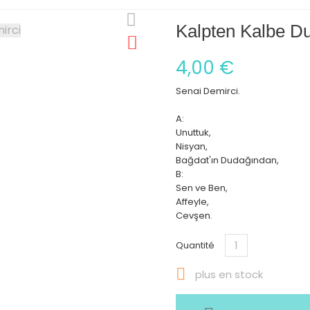
Kalpten Kalbe Du
4,00 €
Senai Demirci.
A:
Unuttuk,
Nisyan,
Bağdat'ın Dudağından,
B:
Sen ve Ben,
Affeyle,
Cevşen.
Quantité

plus en stock