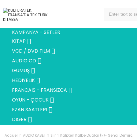
KAMPANYA - SETLER

KITAP

VCD / DVD FILM

AUDIO CD

GÜMÜŞ

HEDIYELIK

FRANCAIS - FRANSIZCA

OYUN - ÇOCUK

EZAN SAATLERI

DIGER
Accueil
AUDIO KASET
Şiir
Kalpten Kalbe Duâlar (k)- Senai Demirci