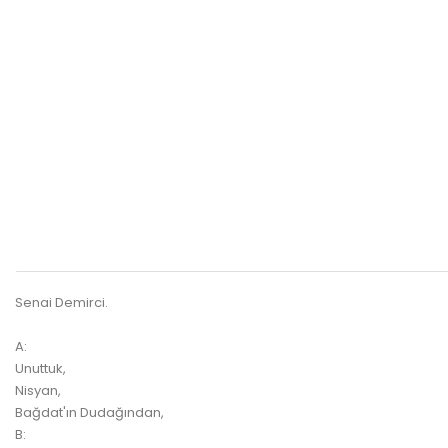
Senai Demirci.
A:
Unuttuk,
Nisyan,
Bağdat'ın Dudağından,
B: