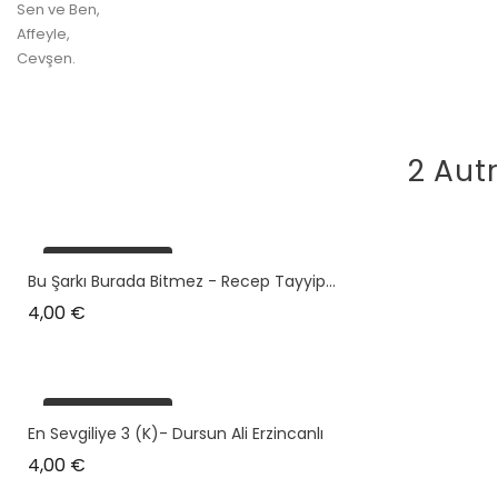
Sen ve Ben,
Affeyle,
Cevşen.
2 Aut
plus en stock
Bu Şarkı Burada Bitmez - Recep Tayyip...
Prix
4,00 €
plus en stock
En Sevgiliye 3 (k)- Dursun Ali Erzincanlı
Prix
4,00 €