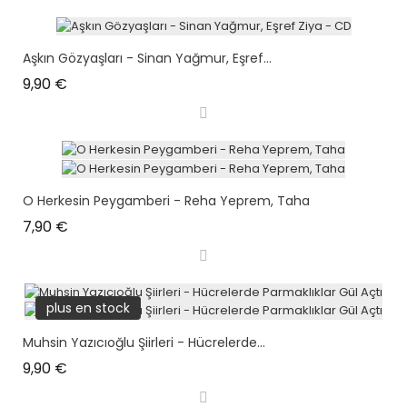
Aşkın Gözyaşları - Sinan Yağmur, Eşref...
Prix
9,90 €
O Herkesin Peygamberi - Reha Yeprem, Taha
Prix
7,90 €
plus en stock
Muhsin Yazıcıoğlu Şiirleri - Hücrelerde...
Prix
9,90 €