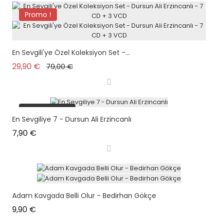
Promo !
En Sevgili'ye Özel Koleksiyon Set -...
Prix de base
Prix
29,90 €
79,00 €
plus en stock
En Sevgiliye 7 - Dursun Ali Erzincanlı
Prix
7,90 €
Adam Kavgada Belli Olur - Bedirhan Gökçe
Prix
9,90 €