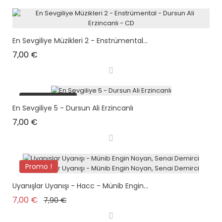
En Sevgiliye Müzikleri 2 - Enstrümental...
Prix
7,00 €
plus en stock
En Sevgiliye 5 - Dursun Ali Erzincanlı
Prix
7,00 €
Promo !
Uyanışlar Uyanışı - Hacc - Münib Engin...
Prix de base
Prix
7,00 €
7,90 €