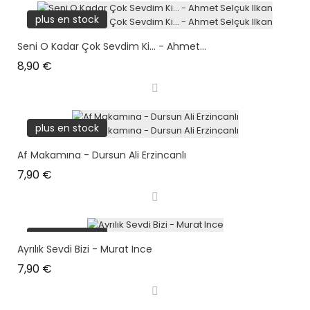
plus en stock
Seni O Kadar Çok Sevdim Ki... - Ahmet...
Prix
8,90 €
plus en stock
Af Makamına - Dursun Ali Erzincanlı
Prix
7,90 €
plus en stock
Ayrılık Sevdi Bizi - Murat Ince
Prix
7,90 €