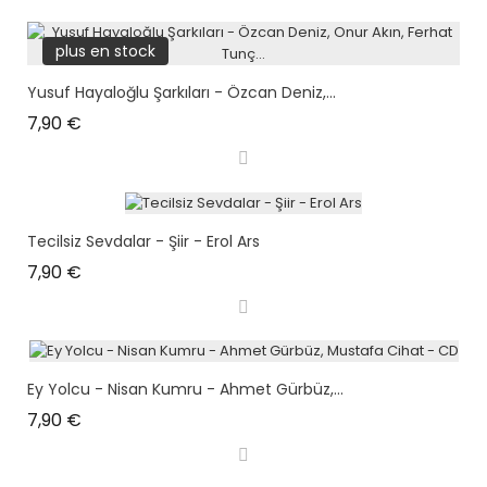
plus en stock
Yusuf Hayaloğlu Şarkıları - Özcan Deniz,...
Prix
7,90 €
Tecilsiz Sevdalar - Şiir - Erol Ars
Prix
7,90 €
Ey Yolcu - Nisan Kumru - Ahmet Gürbüz,...
Prix
7,90 €