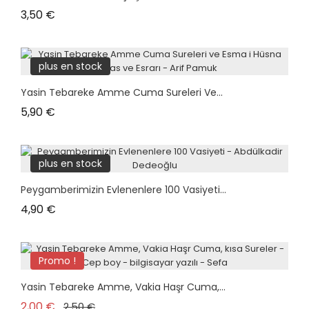
Prix
3,50 €
plus en stock
Yasin Tebareke Amme Cuma Sureleri Ve...
Prix
5,90 €
plus en stock
Peygamberimizin Evlenenlere 100 Vasiyeti...
Prix
4,90 €
Promo !
Yasin Tebareke Amme, Vakia Haşr Cuma,...
Prix de base
Prix
2,00 €
2,50 €