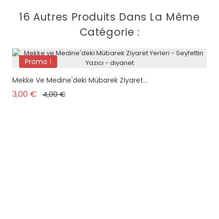
16 Autres Produits Dans La Même
Catégorie :
Promo !
plus en stock
Mekke Ve Medine'deki Mübarek Ziyaret...
Prix de base
Prix
3,00 €
4,00 €