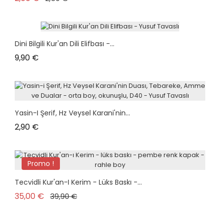
Dini Bilgili Kur'an Dili Elifbası -...
Prix
9,90 €
Yasin-I Şerif, Hz Veysel Karani'nin...
Prix
2,90 €
Promo !
Tecvidli Kur'an-I Kerim - Lüks Baskı -...
Prix de base
Prix
35,00 €
39,90 €