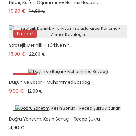
Pack
Elifbe, Kur'an Öğrenme Ve Namaz Hocası...
plus en stock
Prix de base
Prix
10,90 €
14,80 €
Promo !
plus en stock
Stratejik Derinlik - Türkiye'nin...
Prix de base
Prix
19,90 €
22,00 €
Promo !
Düşün Ve Başar - Muhammed Bozdağ
Prix de base
Prix
9,90 €
12,90 €
plus en stock
Doğru Yönetim, Kesin Sonuç - Recep Şükrü...
Prix
4,90 €