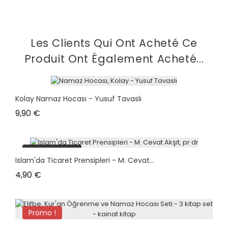
Les Clients Qui Ont Acheté Ce
Produit Ont Également Acheté...
Kolay Namaz Hocası - Yusuf Tavaslı
Prix
9,90 €
plus en stock
Islam'da Ticaret Prensipleri - M. Cevat...
Prix
4,90 €
Promo !