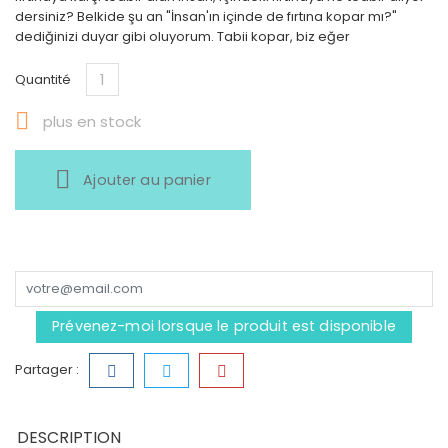
dersiniz? Belkide şu an "İnsan'ın içinde de fırtına kopar mı?"
dediğinizi duyar gibi oluyorum. Tabii kopar, biz eğer
Quantité

plus en stock
Ajouter au panier
Prévenez-moi lorsque le produit est disponible
Partager :
DESCRIPTION