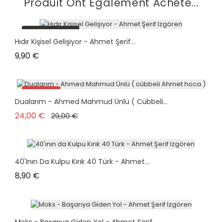
Produit Ont Également Acheté...
plus en stock
Hıdır Kişisel Gelişiyor - Ahmet Şerif...
Prix
9,90 €
Promo !
Dualarım - Ahmed Mahmud Ünlü ( Cübbeli...
plus en stock
Prix de base
Prix
24,00 €
29,00 €
40'ının Da Kulpu Kırık 40 Türk - Ahmet...
Prix
8,90 €
Moks - Başarıya Giden Yol - Ahmet Şerif...