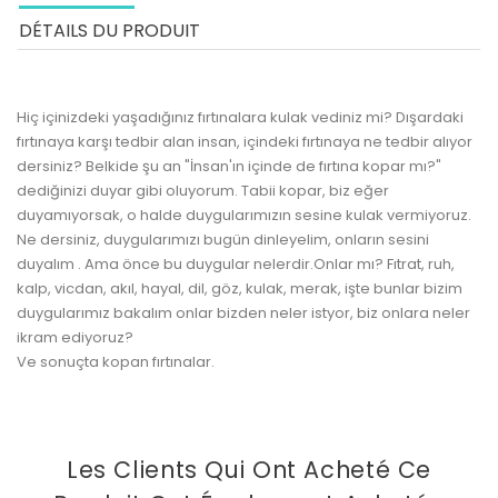
DÉTAILS DU PRODUIT
Hiç içinizdeki yaşadığınız fırtınalara kulak vediniz mi? Dışardaki
fırtınaya karşı tedbir alan insan, içindeki fırtınaya ne tedbir alıyor
dersiniz? Belkide şu an "İnsan'ın içinde de fırtına kopar mı?"
dediğinizi duyar gibi oluyorum. Tabii kopar, biz eğer
duyamıyorsak, o halde duygularımızın sesine kulak vermiyoruz.
Ne dersiniz, duygularımızı bugün dinleyelim, onların sesini
duyalım . Ama önce bu duygular nelerdir.Onlar mı? Fıtrat, ruh,
kalp, vicdan, akıl, hayal, dil, göz, kulak, merak, işte bunlar bizim
duygularımız bakalım onlar bizden neler istyor, biz onlara neler
ikram ediyoruz?
Ve sonuçta kopan fırtınalar.
Les Clients Qui Ont Acheté Ce