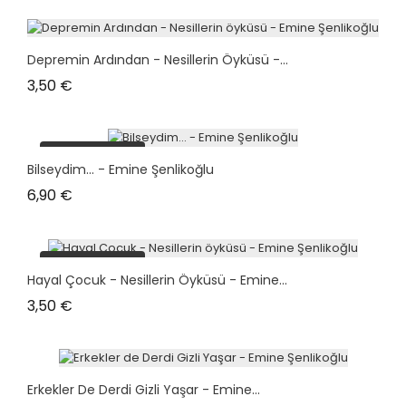
Depremin Ardından - Nesillerin Öyküsü -...
Prix
3,50 €
plus en stock
Bilseydim... - Emine Şenlikoğlu
Prix
6,90 €
plus en stock
Hayal Çocuk - Nesillerin Öyküsü - Emine...
Prix
3,50 €
Erkekler De Derdi Gizli Yaşar - Emine...