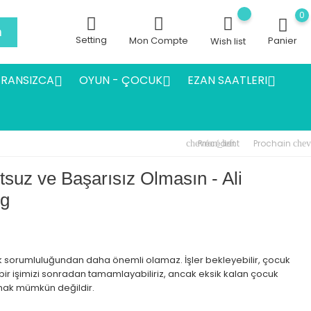
0
h
Setting
Mon Compte
Panier
Wish list
FRANSIZCA
OYUN - ÇOCUK
EZAN SAATLERI



Précédent
Prochain
chevron_left
chev
suz ve Başarısız Olmasın - Ali
og
lık sorumluluğundan daha önemli olamaz. İşler bekleyebilir, çocuk
 bir işimizi sonradan tamamlayabiliriz, ancak eksik kalan çocuk
ak mümkün değildir.