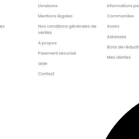
Livraisons
Informations pe
Mentions légales
Commandes
tes
Nos conditions générales de
Avoirs
ventes
Adresses
A propos
Bons de réduct
Paiement sécurisé
Mes alertes
aide
Contact