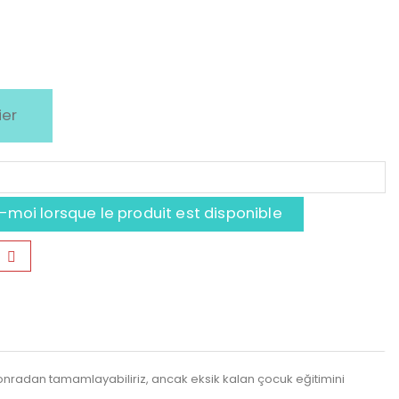
ier
moi lorsque le produit est disponible
 sonradan tamamlayabiliriz, ancak eksik kalan çocuk eğitimini