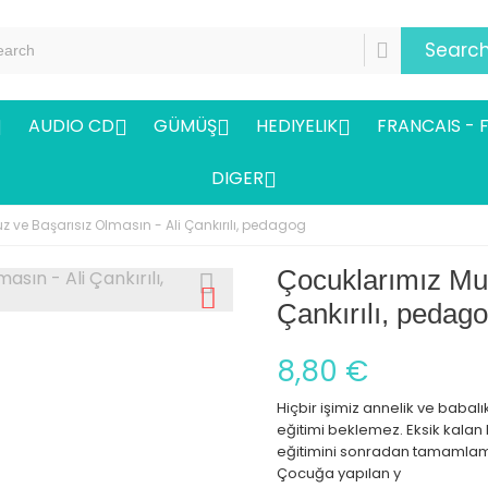
Searc
AUDIO CD
GÜMÜŞ
HEDIYELIK
FRANCAIS - 




DIGER

 ve Başarısız Olmasın - Ali Çankırılı, pedagog
Çocuklarımız Mut
Çankırılı, pedag
8,80 €
Hiçbir işimiz annelik ve baba
eğitimi beklemez. Eksik kalan
eğitimini sonradan tamamlam
Çocuğa yapılan y