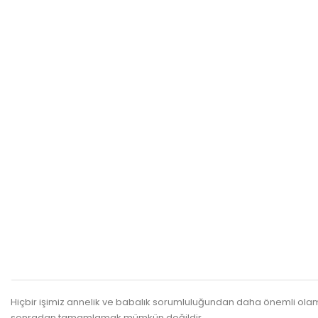
Hiçbir işimiz annelik ve babalık sorumluluğundan daha önemli olamaz
sonradan tamamlamak mümkün değildir.