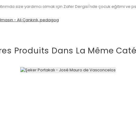
atırımda size yardımcı olmak için Zafer Dergisi'nde çocuk eğitimi ve p
lmasın - Ali Çankırılı, pedagog
res Produits Dans La Même Caté