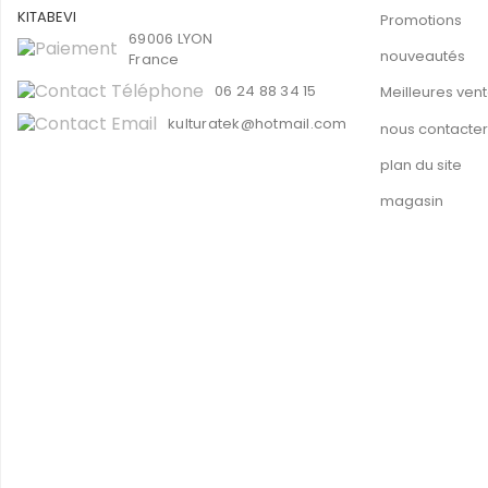
Promotions
69006 LYON
nouveautés
France
06 24 88 34 15
Meilleures ven
kulturatek@hotmail.com
nous contacter
plan du site
magasin