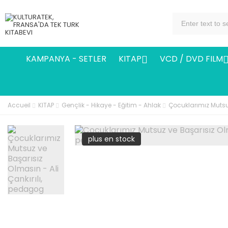
KAMPANYA - SETLER
KITAP
VCD / DVD FILM

Accueil
KITAP
Gençlik - Hikaye - Eğitim - Ahlak
Çocuklarımız Mutsuz
plus en stock