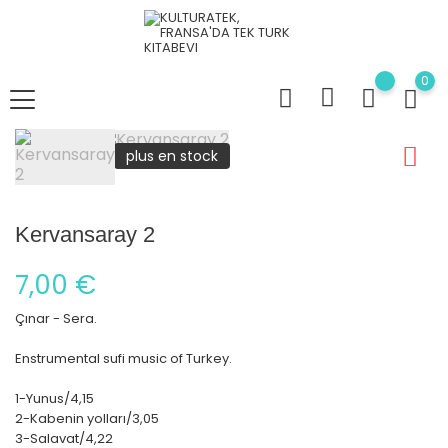
0
plus en stock
Kervansaray 2
7,00 €
Çınar - Sera.
Enstrumental sufi music of Turkey.
1-Yunus/4,15
2-Kabenin yolları/3,05
3-Salavat/4,22