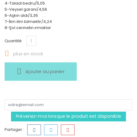
4-Talaal bedru/5,05
5-Veysel garani/4,56
6-Aşkın aldı/3,36
7-İlim ilim bilmektir/4,24
8-Şol cennetın ırmaklar
Quantité

plus en stock
Ajouter au panier
Prévenez-moi lorsque le produit est disponible
Partager :