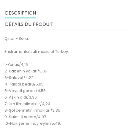
DESCRIPTION
DÉTAILS DU PRODUIT
Çınar - Sera.
Enstrumental sufi music of Turkey.
1-Yunus/4,15
2-Kabenin yolları/3,05
3-Salavat/4,22
4-Talaal bedru/5,05
5-Veysel garani/4,56
6-Aşkın aldı/3,36
7-İlim ilim bilmektir/4,24
8-Şol cennetın ırmakları/3,35
9-Salat-ü selam/4,07
10-Hak şerleri hayreyler/5,49.