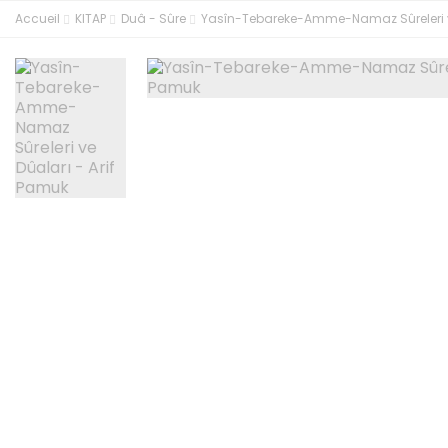
Accueil
KITAP
Duâ - Sûre
Yasîn-Tebareke-Amme-Namaz Sûreleri ve