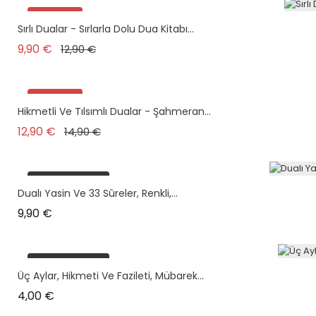
Promo !
Sırlı Dualar - Sırlarla Dolu Dua Kitabı...
Prix de base
Prix
9,90 €
12,90 €
Promo !
Hikmetli Ve Tılsımlı Dualar - Şahmeran...
Prix de base
Prix
12,90 €
14,90 €
plus en stock
Dualı Yasin Ve 33 Sûreler, Renkli,...
Prix
9,90 €
plus en stock
Üç Aylar, Hikmeti Ve Fazileti, Mübarek...
Prix
4,00 €