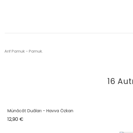
Arif Pamuk - Pamuk.
16 Aut
Münâcât Duâları - Havva Özkan
Prix
12,90 €