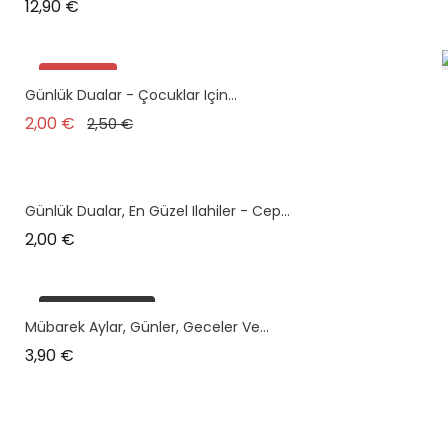
Prix
12,90 €
Promo !
Günlük Dualar - Çocuklar Için...
plus en stock
Prix de base
Prix
2,00 €
2,50 €
Günlük Dualar, En Güzel Ilahiler - Cep...
Prix
2,00 €
plus en stock
Mübarek Aylar, Günler, Geceler Ve...
Prix
3,90 €