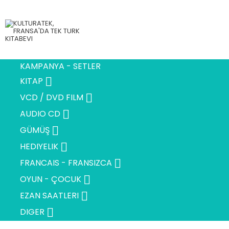
KAMPANYA - SETLER

KITAP

VCD / DVD FILM

AUDIO CD

GÜMÜŞ

HEDIYELIK

FRANCAIS - FRANSIZCA

OYUN - ÇOCUK

EZAN SAATLERI

DIGER