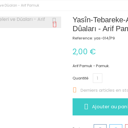
 Dûaları - Arif Pamuk
Yasîn-Tebareke
Dûaları - Arif P
Reference:
yas-014/P9
2,00 €
Arif Pamuk - Pamuk.
Quantité

Derniers articles en st
Ajouter au pan