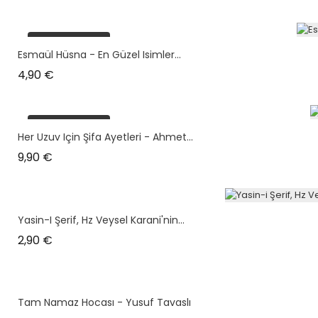
plus en stock
Esmaül Hüsna - En Güzel Isimler...
Prix
4,90 €
plus en stock
Her Uzuv Için Şifa Ayetleri - Ahmet...
Prix
9,90 €
Yasin-I Şerif, Hz Veysel Karani'nin...
Prix
2,90 €
Tam Namaz Hocası - Yusuf Tavaslı