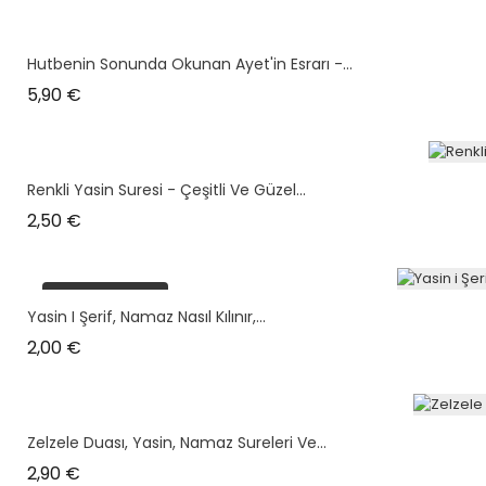
Hutbenin Sonunda Okunan Ayet'in Esrarı -...
Prix
5,90 €
Renkli Yasin Suresi - Çeşitli Ve Güzel...
Prix
2,50 €
plus en stock
Yasin I Şerif, Namaz Nasıl Kılınır,...
Prix
2,00 €
Zelzele Duası, Yasin, Namaz Sureleri Ve...
Prix
2,90 €