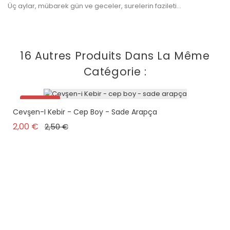
Üç aylar, mübarek gün ve geceler, surelerin fazileti...
16 Autres Produits Dans La Même
Catégorie :
Promo !
Cevşen-I Kebir - Cep Boy - Sade Arapça
Prix de base
Prix
2,00 €
2,50 €