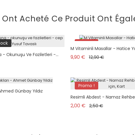
i Ont Acheté Ce Produit Ont Égal
tock
Promo !
M Vitaminli Masallar - Hatice Yı
- Okunuşu Ve Faziletleri -...
Prix de base
Prix
9,90 €
12,90 €
Promo !
 - Ahmed Günbay Yıldız
plus en stock
Resimli Abdest - Namaz Rehberi
Prix de base
Prix
2,00 €
2,50 €