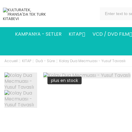
KAMPANYA - SETLER
KITAP
VCD / DVD FILM

Accueil
KITAP
Duâ - Sûre
Kolay Dua Mecmuası - Yusuf Tavaslı
plus en stock