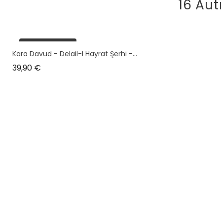
16 Aut
plus en stock
Kara Davud - Delail-I Hayrat Şerhi -...
Prix
39,90 €