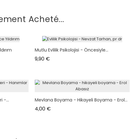
ement Acheté...
ldırım
Mutlu Evlilik Psikolojisi - Öncesiyle...
Prix
9,90 €
 -...
Mevlana Boyama - Hikayeli Boyama - Erol...
Prix
4,00 €