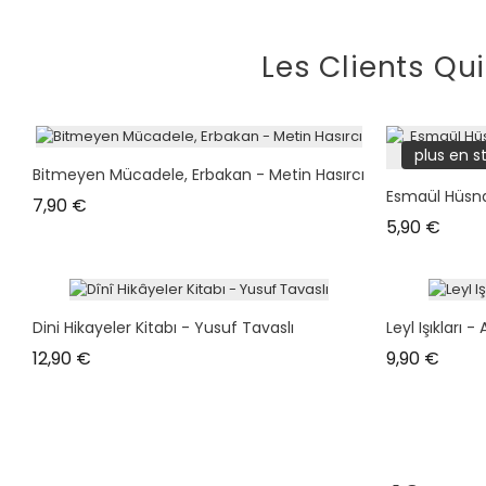
Les Clients Qu
plus en s
Bitmeyen Mücadele, Erbakan - Metin Hasırcı
Esmaül Hüsna 
Prix
7,90 €
Prix
5,90 €
Dini Hikayeler Kitabı - Yusuf Tavaslı
Leyl Işıkları
Prix
Prix
12,90 €
9,90 €