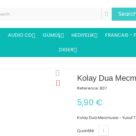
Searc
AUDIO CD
GÜMÜŞ
HEDIYELIK
FRANCAIS - 




DIGER

Kolay Dua Mecmu
Reference:
B07
5,90 €
Kolay Dua Mecmuası - Yusuf T
Quantité