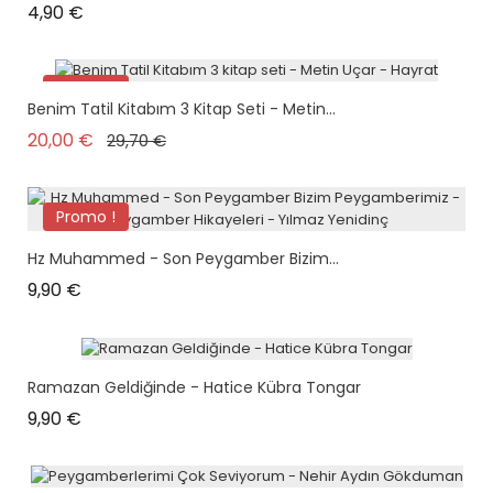
Prix
4,90 €
Promo !
Benim Tatil Kitabım 3 Kitap Seti - Metin...
Pack
Prix de base
Prix
20,00 €
29,70 €
Promo !
Hz Muhammed - Son Peygamber Bizim...
Prix
9,90 €
Ramazan Geldiğinde - Hatice Kübra Tongar
Prix
9,90 €