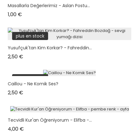
Masallarla Değerlerimiz - Aslan Postu...
Prix
1,00 €
plus en stock
Yusufçuk'tan Kim Korkar? - Fahreddin...
Prix
2,50 €
plus en stock
Caillou - Ne Komik Ses?
Prix
2,50 €
Tecvidli Kur'an Öğreniyorum - Elifba -...
Prix
4,00 €