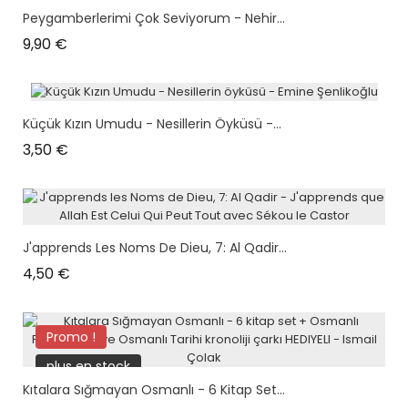
Peygamberlerimi Çok Seviyorum - Nehir...
Prix
9,90 €
Küçük Kızın Umudu - Nesillerin Öyküsü -...
Prix
3,50 €
J'apprends Les Noms De Dieu, 7: Al Qadir...
Prix
4,50 €
Promo !
plus en stock
Kıtalara Sığmayan Osmanlı - 6 Kitap Set...