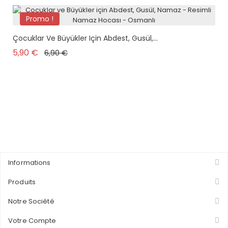
Promo !
Çocuklar Ve Büyükler Için Abdest, Gusül,...
Prix de base
Prix
5,90 €
6,90 €
Informations
Produits
Notre Société
Votre Compte