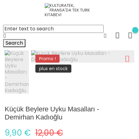
Search
Promo !
plus en stock
Küçük Beylere Uyku Masalları -
Demirhan Kadıoğlu
9,90 €
12,00 €