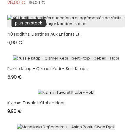
Prix de base
Prix
28,00 €
36,00 €
plus en stock
40 Hadiths, Destinés Aux Enfants Et...
Prix
6,90 €
Puzzle Kitap - Çizmeli Kedi - Sert Kitap...
Prix
5,90 €
Kızımın Tuvalet Kitabı - Hobi
Prix
9,90 €