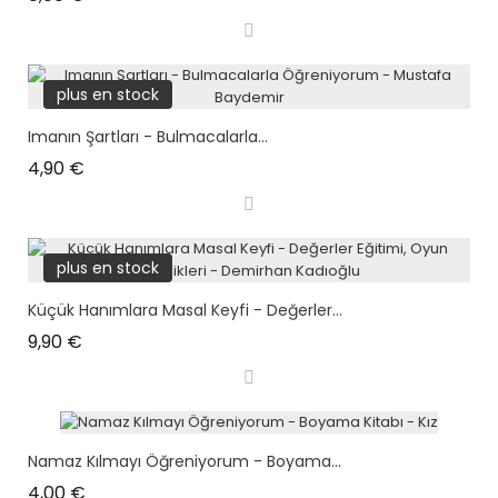
plus en stock
Imanın Şartları - Bulmacalarla...
Prix
4,90 €
plus en stock
Küçük Hanımlara Masal Keyfi - Değerler...
Prix
9,90 €
Namaz Kılmayı Öğreniyorum - Boyama...
Prix
4,00 €