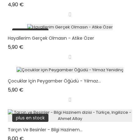
Prix
4,90 €
plus en stock
Hayallerim Gerçek Olmasın - Atike Özer
Prix
5,90 €
Çocuklar Için Peygamber Öğüdü - Yılmaz...
Prix
5,90 €
plus en stock
Tarçın Ve Besinler - Bilgi Hazinem...
Prix
8,00 €