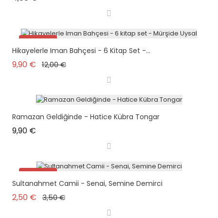
Promo !
Hikayelerle Iman Bahçesi - 6 Kitap Set -...
plus en stock
Prix de base
Prix
9,90 €
12,00 €
Ramazan Geldiğinde - Hatice Kübra Tongar
Prix
9,90 €
Promo !
Sultanahmet Camii - Senai, Semine Demirci
plus en stock
Prix de base
Prix
2,50 €
3,50 €