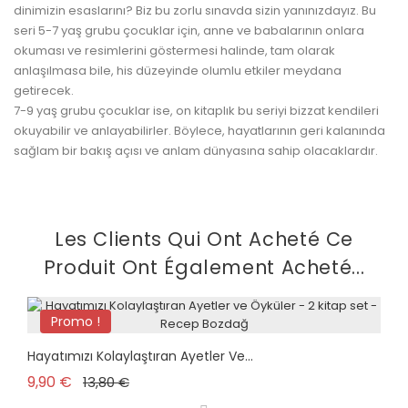
dinimizin esaslarını? Biz bu zorlu sınavda sizin yanınızdayız. Bu
seri 5-7 yaş grubu çocuklar için, anne ve babalarının onlara
okuması ve resimlerini göstermesi halinde, tam olarak
anlaşılmasa bile, his düzeyinde olumlu etkiler meydana
getirecek.
7-9 yaş grubu çocuklar ise, on kitaplık bu seriyi bizzat kendileri
okuyabilir ve anlayabilirler. Böylece, hayatlarının geri kalanında
sağlam bir bakış açısı ve anlam dünyasına sahip olacaklardır.
Les Clients Qui Ont Acheté Ce
Produit Ont Également Acheté...
Promo !
plus en stock
Hayatımızı Kolaylaştıran Ayetler Ve...
Prix de base
Prix
9,90 €
13,80 €