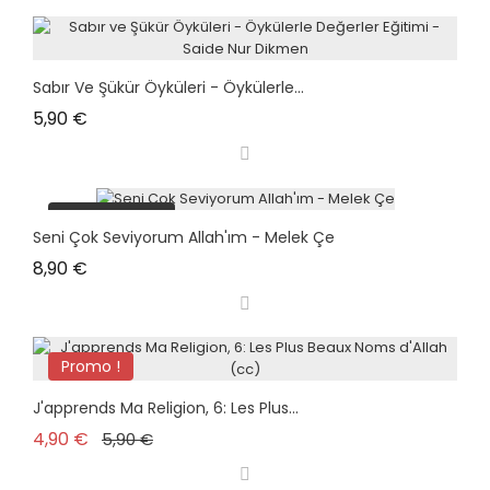
Sabır Ve Şükür Öyküleri - Öykülerle...
Prix
5,90 €
plus en stock
Seni Çok Seviyorum Allah'ım - Melek Çe
Prix
8,90 €
Promo !
J'apprends Ma Religion, 6: Les Plus...
Prix de base
Prix
4,90 €
5,90 €