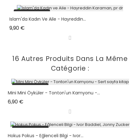
plus en stock
Islam'da Kadın Ve Aile - Hayreddin...
Prix
9,90 €
16 Autres Produits Dans La Même
Catégorie :
plus en stock
Mini Mini Öyküler - Tonton'un Kamyonu -...
Prix
6,90 €
plus en stock
Hokus Pokus - Eğlenceli Bilgi - Ivor...