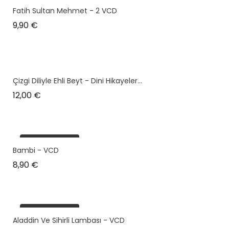
Fatih Sultan Mehmet - 2 VCD
Prix
9,90 €
Çizgi Diliyle Ehli Beyt - Dini Hikayeler...
Prix
12,00 €
plus en stock
Bambi - VCD
Prix
8,90 €
plus en stock
Aladdin Ve Sihirli Lambası - VCD