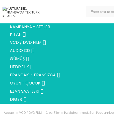
KAMPANYA - SETLER

KITAP

VCD / DVD FILM

AUDIO CD

GÜMÜŞ

HEDIYELIK

FRANCAIS - FRANSIZCA

OYUN - ÇOCUK

EZAN SAATLERI

DIGER
Accueil
VCD / DVD FILM
Çizgi Film
Hz Muhammed, Son Peygamber 