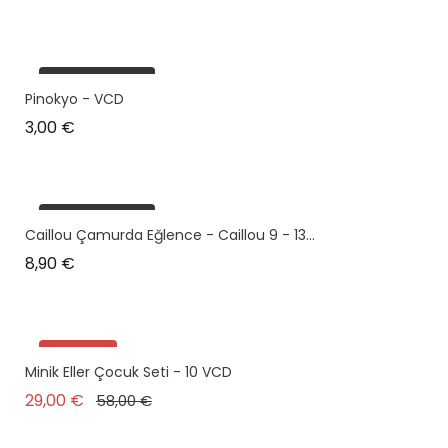
plus en stock
Pinokyo - VCD
Prix
3,00 €
plus en stock
Caillou Çamurda Eğlence - Caillou 9 - 13...
Prix
8,90 €
Promo !
Minik Eller Çocuk Seti - 10 VCD
plus en stock
Prix de base
Prix
29,00 €
58,00 €