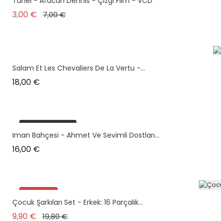
Tünel - Afacan Dennis - Çizgi Film - VCD
Prix de base
Prix
3,00 €
7,00 €
Salam Et Les Chevaliers De La Vertu -...
Prix
18,00 €
plus en stock
Iman Bahçesi - Ahmet Ve Sevimli Dostları...
Prix
16,00 €
Promo !
Çocuk Şarkıları Set - Erkek: 16 Parçalık...
plus en stock
Prix de base
Prix
9,90 €
19,80 €