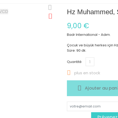
Hz Muhammed, S
9,00 €
Badr International - Adım.
Çocuk ve büyük herkes için Hz
Süre: 90 dk.
Quantité

plus en stock
Ajouter au pan
Prévenez-