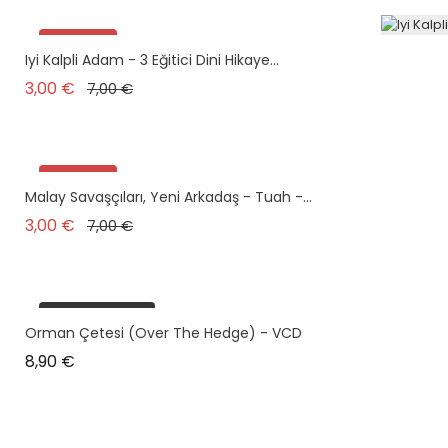
Promo !
Iyi Kalpli Adam - 3 Eğitici Dini Hikaye...
plus en stock
Prix de base
Prix
3,00 €
7,00 €
Promo !
Malay Savaşçıları, Yeni Arkadaş - Tuah -...
Prix de base
Prix
3,00 €
7,00 €
plus en stock
Orman Çetesi (Over The Hedge) - VCD
Prix
8,90 €