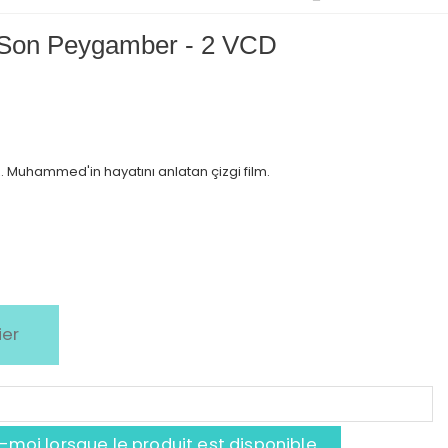
on Peygamber - 2 VCD
. Muhammed'in hayatını anlatan çizgi film.
ier
moi lorsque le produit est disponible