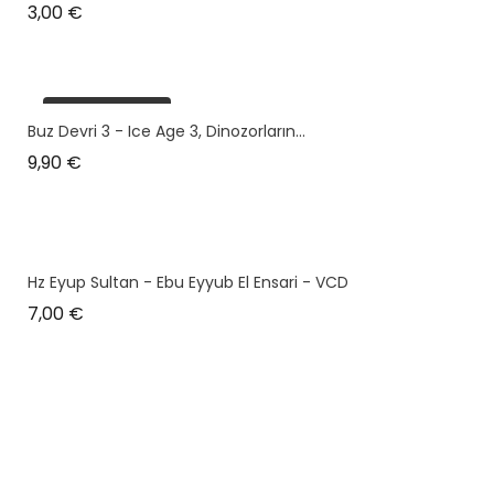
Prix
3,00 €
plus en stock
Buz Devri 3 - Ice Age 3, Dinozorların...
Prix
9,90 €
Hz Eyup Sultan - Ebu Eyyub El Ensari - VCD
Prix
7,00 €