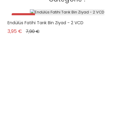
Promo !
Endülüs Fatihi Tarık Bin Ziyad - 2 VCD
Prix de base
Prix
3,95 €
7,90 €