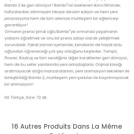
Bambi 2 ile geri dönüyor! Bambi"nin beklenen ikinci filminde,
hafızalardan silinmeyen hikaye devam ediyor ve hem yeni
jenarasyona hem de tüm ailenize muhteşem bir eğlenceyi
garantiliyor!
Ormanın prensi şimdi oğlu Bambi"ye ormanda yaşamanın
yollarını öğretmek ve onu bir prens adayı olarak yetiştirmek
zorundadır. Fakat zaman içerisinde, kendisinin de hayat dolu
oğlundan öğreneceği çok şey olduğunu keşfeder. Tampir,
Flower, Baykuş ve tüm sevdiğiniz diğer karakterler geri dönüyor,
hem de bu sefer yanlarında yeni arkadaşlarla. Orijinal klasiği
aratmayacak doğa manzaralarının, yeni animasyon teknikleri ile
birleştirildiği Bambi 2, muhteşem yeni şarkıları ile kaçırılmayacak
bir animasyon!
Dil: Türkçe, Süre: 72 dk.
16 Autres Produits Dans La Même