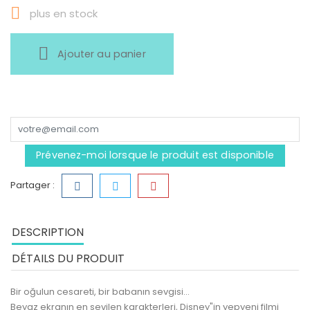

plus en stock
Ajouter au panier
Prévenez-moi lorsque le produit est disponible
Partager :
DESCRIPTION
DÉTAILS DU PRODUIT
Bir oğulun cesareti, bir babanın sevgisi...
Beyaz ekranın en sevilen karakterleri, Disney"in yepyeni filmi