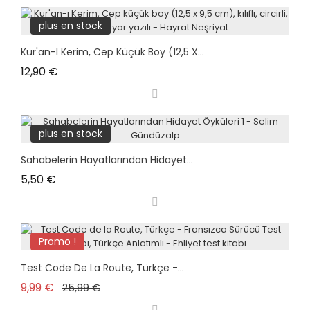
plus en stock
Kur'an-I Kerim, Cep Küçük Boy (12,5 X...
Prix
12,90 €
plus en stock
Sahabelerin Hayatlarından Hidayet...
Prix
5,50 €
Promo !
Test Code De La Route, Türkçe -...
Prix de base
Prix
9,99 €
25,99 €