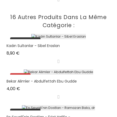
16 Autres Produits Dans La Même
Catégorie :
plus en stock
Kadın Sultanlar - Sibel Eraslan
Prix
8,90 €
Promo !
Bekar Alimler - Abdulfettah Ebu Gudde
Prix
4,00 €
plus en stock
En Sevgili'nin Dostları - Dört Halife -...