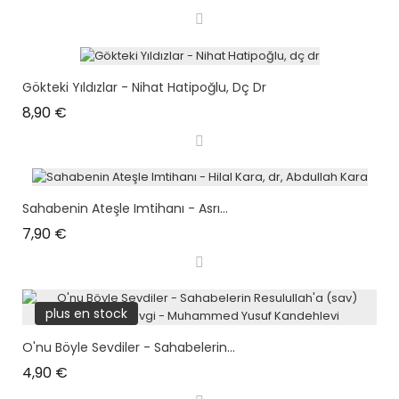
Gökteki Yıldızlar - Nihat Hatipoğlu, Dç Dr
Prix
8,90 €
Sahabenin Ateşle Imtihanı - Asrı...
Prix
7,90 €
plus en stock
O'nu Böyle Sevdiler - Sahabelerin...
Prix
4,90 €