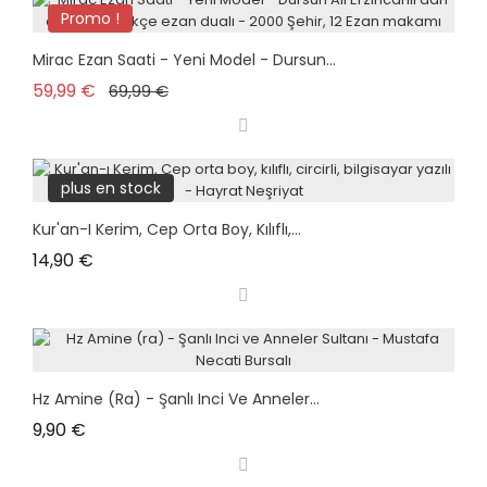
Promo !
Mirac Ezan Saati - Yeni Model - Dursun...
Prix de base
Prix
59,99 €
69,99 €
plus en stock
Kur'an-I Kerim, Cep Orta Boy, Kılıflı,...
Prix
14,90 €
Hz Amine (ra) - Şanlı Inci Ve Anneler...
Prix
9,90 €