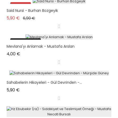
Promo !
Said Nursi - Burhan Bozgeyik
Prix de base
Prix
5,90 €
6,90 €
plus en stock
Mevlana'yı Anlamak - Mustafa Arslan
Prix
4,00 €
Sahabelerin Hikayeleri - Gül Devrinden -...
Prix
5,90 €