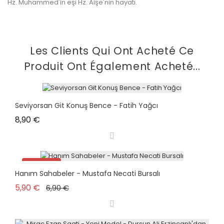
Hz. Muhammed'in eşi Hz. Aişe'nin hayatı.
Les Clients Qui Ont Acheté Ce
Produit Ont Également Acheté...
Seviyorsan Git Konuş Bence - Fatih Yağcı
Prix
8,90 €
Promo !
Hanım Sahabeler - Mustafa Necati Bursalı
Prix de base
Prix
5,90 €
6,90 €