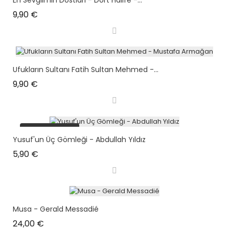
Prix
9,90 €
Ufukların Sultanı Fatih Sultan Mehmed -...
Prix
9,90 €
plus en stock
Yusuf'un Üç Gömleği - Abdullah Yıldız
Prix
5,90 €
Musa - Gerald Messadié
Prix
24,00 €