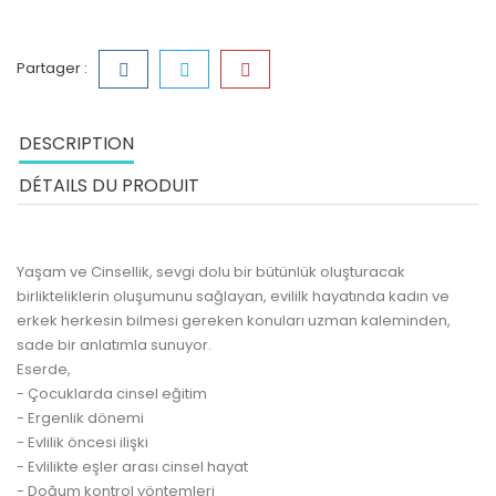
Partager :
DESCRIPTION
DÉTAILS DU PRODUIT
Yaşam ve Cinsellik, sevgi dolu bir bütünlük oluşturacak
birlikteliklerin oluşumunu sağlayan, evililk hayatında kadın ve
erkek herkesin bilmesi gereken konuları uzman kaleminden,
sade bir anlatımla sunuyor.
Eserde,
- Çocuklarda cinsel eğitim
- Ergenlik dönemi
- Evlilik öncesi ilişki
- Evlilikte eşler arası cinsel hayat
- Doğum kontrol yöntemleri