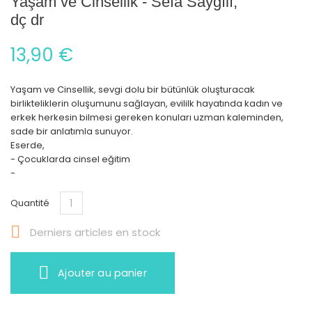
Yaşam ve Cinsellik - Sefa Saygılı,
dç dr
13,90 €
Yaşam ve Cinsellik, sevgi dolu bir bütünlük oluşturacak
birlikteliklerin oluşumunu sağlayan, evililk hayatında kadın ve
erkek herkesin bilmesi gereken konuları uzman kaleminden,
sade bir anlatımla sunuyor.
Eserde,
- Çocuklarda cinsel eğitim
-
Quantité

Derniers articles en stock
Ajouter au panier