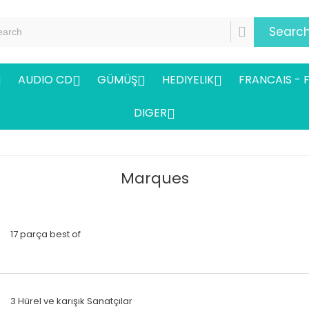
Searc
AUDIO CD
GÜMÜŞ
HEDIYELIK
FRANCAIS - 




DIGER

Marques
17 parça best of
3 Hürel ve karışık Sanatçılar