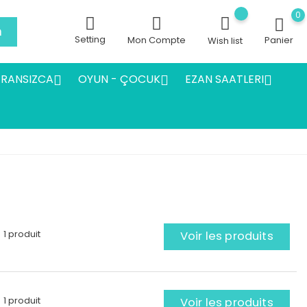
0
h
Setting
Mon Compte
Panier
Wish list
FRANSIZCA
OYUN - ÇOCUK
EZAN SAATLERI



1 produit
Voir les produits
1 produit
Voir les produits