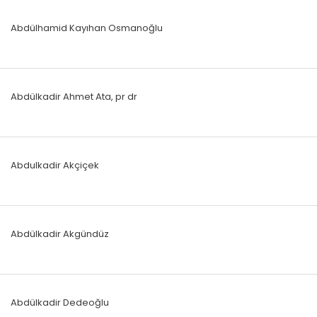
Abdülhamid Kayıhan Osmanoğlu
Abdülkadir Ahmet Ata, pr dr
Abdulkadir Akçiçek
Abdülkadir Akgündüz
Abdülkadir Dedeoğlu