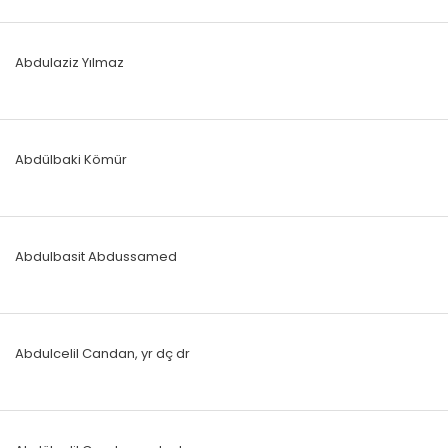
Abdulaziz Yılmaz
Abdülbaki Kömür
Abdulbasit Abdussamed
Abdulcelil Candan, yr dç dr