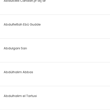
Abdülcelil Candan,yr dç dr
Abdulfettah Ebû Gudde
Abdulgani Sarı
Abdülhalim Abbas
Abdulhalim el Tartusi