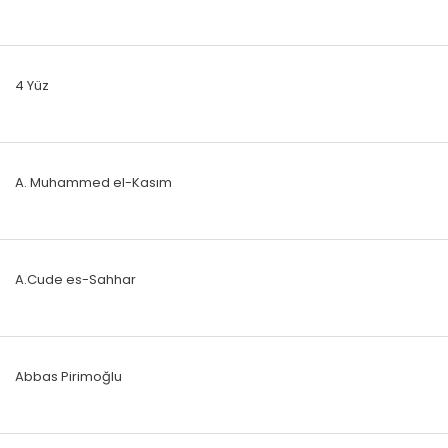
4 Yüz
A. Muhammed el-Kasım
A.Cude es-Sahhar
Abbas Pirimoğlu