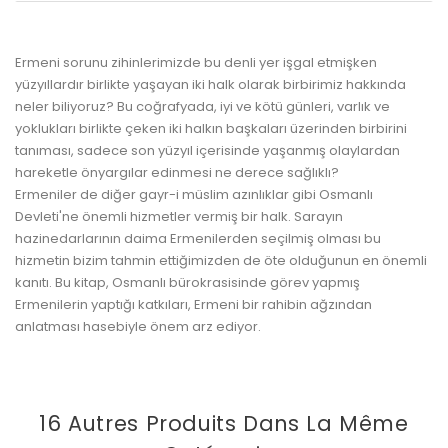
Ermeni sorunu zihinlerimizde bu denli yer işgal etmişken
yüzyıllardır birlikte yaşayan iki halk olarak birbirimiz hakkında
neler biliyoruz? Bu coğrafyada, iyi ve kötü günleri, varlık ve
yoklukları birlikte çeken iki halkın başkaları üzerinden birbirini
tanıması, sadece son yüzyıl içerisinde yaşanmış olaylardan
hareketle önyargılar edinmesi ne derece sağlıklı?
Ermeniler de diğer gayr-i müslim azınlıklar gibi Osmanlı
Devleti'ne önemli hizmetler vermiş bir halk. Sarayın
hazinedarlarının daima Ermenilerden seçilmiş olması bu
hizmetin bizim tahmin ettiğimizden de öte olduğunun en önemli
kanıtı. Bu kitap, Osmanlı bürokrasisinde görev yapmış
Ermenilerin yaptığı katkıları, Ermeni bir rahibin ağzından
anlatması hasebiyle önem arz ediyor.
16 Autres Produits Dans La Même