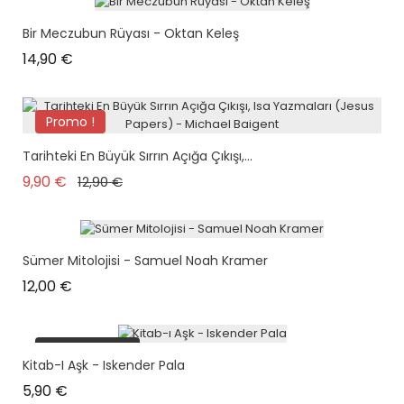
Bir Meczubun Rüyası - Oktan Keleş
Prix
14,90 €
Promo !
Tarihteki En Büyük Sırrın Açığa Çıkışı,...
Prix de base
Prix
9,90 €
12,90 €
Sümer Mitolojisi - Samuel Noah Kramer
Prix
12,00 €
plus en stock
Kitab-I Aşk - Iskender Pala
Prix
5,90 €