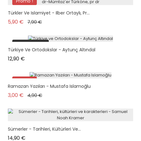
Promo !
Türkler Ve Islamiyet - Ilber Ortaylı, Pr...
Prix de base
Prix
5,90 €
7,90 €
plus en stock
Türkiye Ve Ortodokslar - Aytunç Altındal
Prix
12,90 €
Promo !
Ramazan Yazıları - Mustafa Islamoğlu
plus en stock
Prix de base
Prix
3,00 €
4,90 €
Sümerler - Tarihleri, Kültürleri Ve...
Prix
14,90 €