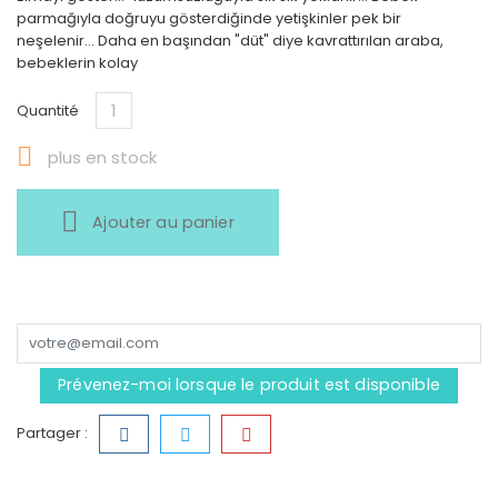
parmağıyla doğruyu gösterdiğinde yetişkinler pek bir
neşelenir... Daha en başından "düt" diye kavrattırılan araba,
bebeklerin kolay
Quantité

plus en stock
Ajouter au panier
Prévenez-moi lorsque le produit est disponible
Partager :