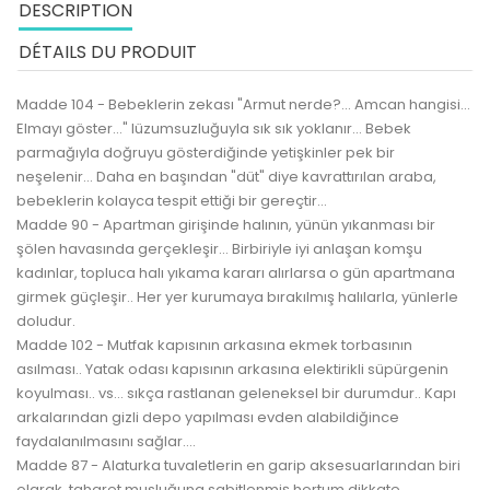
DESCRIPTION
DÉTAILS DU PRODUIT
Madde 104 - Bebeklerin zekası "Armut nerde?... Amcan hangisi...
Elmayı göster..." lüzumsuzluğuyla sık sık yoklanır... Bebek
parmağıyla doğruyu gösterdiğinde yetişkinler pek bir
neşelenir... Daha en başından "düt" diye kavrattırılan araba,
bebeklerin kolayca tespit ettiği bir gereçtir...
Madde 90 - Apartman girişinde halının, yünün yıkanması bir
şölen havasında gerçekleşir... Birbiriyle iyi anlaşan komşu
kadınlar, topluca halı yıkama kararı alırlarsa o gün apartmana
girmek güçleşir.. Her yer kurumaya bırakılmış halılarla, yünlerle
doludur.
Madde 102 - Mutfak kapısının arkasına ekmek torbasının
asılması.. Yatak odası kapısının arkasına elektirikli süpürgenin
koyulması.. vs... sıkça rastlanan geleneksel bir durumdur.. Kapı
arkalarından gizli depo yapılması evden alabildiğince
faydalanılmasını sağlar....
Madde 87 - Alaturka tuvaletlerin en garip aksesuarlarından biri
olarak, taharet musluğuna sabitlenmiş hortum dikkate