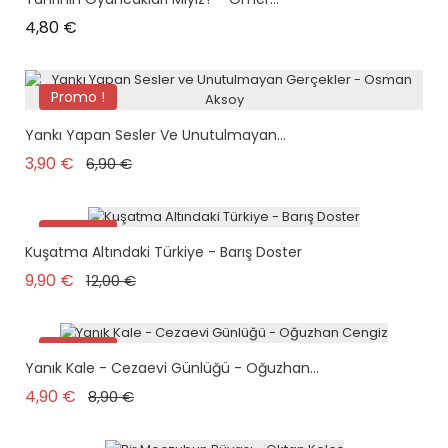
Prix
4,80 €
Promo !
Yankı Yapan Sesler Ve Unutulmayan...
Prix de base
Prix
3,90 €
6,90 €
Promo !
Kuşatma Altındaki Türkiye - Barış Doster
Prix de base
Prix
9,90 €
12,00 €
Promo !
Yanık Kale - Cezaevi Günlüğü - Oğuzhan...
Prix de base
Prix
4,90 €
8,90 €