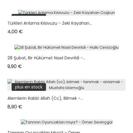
plus en stock
Türkleri Anlama Kılavuzu - Zeki Kayahan...
Prix
4,00 €
28 Şubat, Bir Hükümet Nasıl Devrildi -...
Prix
9,90 €
plus en stock
Alemlerin Rabbi Allah (cc), Bilmek -...
Prix
8,90 €
Tanrının Oyuncakları Mıyız? - Ömer...