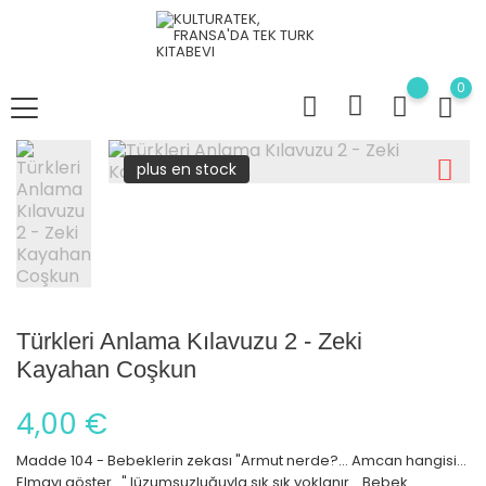
0
plus en stock
Türkleri Anlama Kılavuzu 2 - Zeki
Kayahan Coşkun
4,00 €
Madde 104 - Bebeklerin zekası "Armut nerde?... Amcan hangisi...
Elmayı göster..." lüzumsuzluğuyla sık sık yoklanır... Bebek