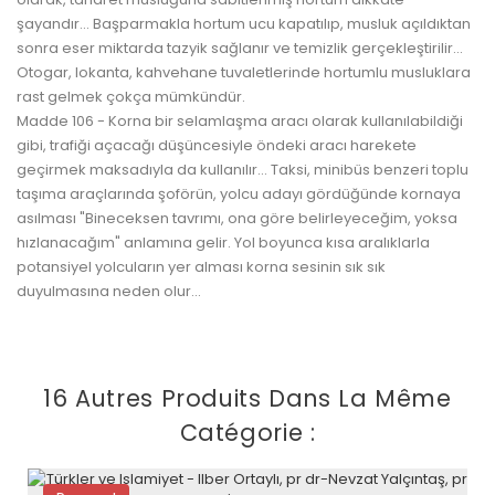
şayandır... Başparmakla hortum ucu kapatılıp, musluk açıldıktan
sonra eser miktarda tazyik sağlanır ve temizlik gerçekleştirilir...
Otogar, lokanta, kahvehane tuvaletlerinde hortumlu musluklara
rast gelmek çokça mümkündür.
Madde 106 - Korna bir selamlaşma aracı olarak kullanılabildiği
gibi, trafiği açacağı düşüncesiyle öndeki aracı harekete
geçirmek maksadıyla da kullanılır... Taksi, minibüs benzeri toplu
taşıma araçlarında şoförün, yolcu adayı gördüğünde kornaya
asılması "Bineceksen tavrımı, ona göre belirleyeceğim, yoksa
hızlanacağım" anlamına gelir. Yol boyunca kısa aralıklarla
potansiyel yolcuların yer alması korna sesinin sık sık
duyulmasına neden olur...
16 Autres Produits Dans La Même
Catégorie :