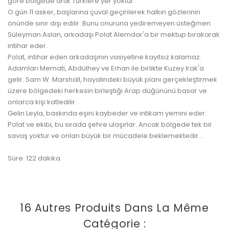
göre bölgede artık Türklere yer yoktur.
O gün 11 asker, başlarına çuval geçirilerek halkın gözlerinin
önünde sınır dışı edilir. Bunu onuruna yediremeyen üsteğmen
Süleyman Aslan, arkadaşı Polat Alemdar'a bir mektup bırakarak
intihar eder.
Polat, intihar eden arkadaşının vasiyetine kayıtsız kalamaz.
Adamları Memati, Abdülhey ve Erhan ile birlikte Kuzey Irak'a
gelir. Sam W. Marshall, hayalindeki büyük planı gerçekleştirmek
üzere bölgedeki herkesin birleştiği Arap düğününü basar ve
onlarca kişi katledilir.
Gelin Leyla, baskında eşini kaybeder ve intikam yemini eder.
Polat ve ekibi, bu sırada şehre ulaşırlar. Ancak bölgede tek bir
savaş yoktur ve onları büyük bir mücadele beklemektedir...
Süre: 122 dakika.
16 Autres Produits Dans La Même
Catégorie :