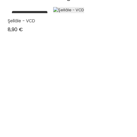
plus en stock
Şellâle - VCD
Prix
8,90 €