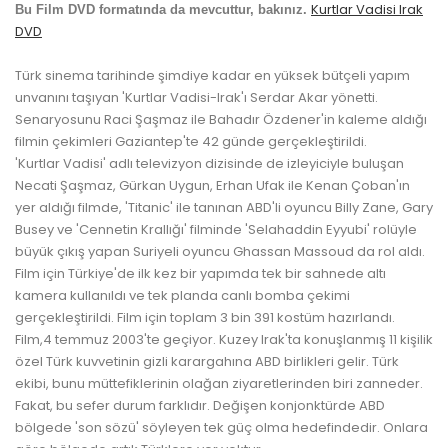
Kurtlar Vadisi Irak
Bu Film DVD formatında da mevcuttur, bakınız.
DVD
Türk sinema tarihinde şimdiye kadar en yüksek bütçeli yapım
unvanını taşıyan 'Kurtlar Vadisi-Irak'ı Serdar Akar yönetti.
Senaryosunu Raci Şaşmaz ile Bahadır Özdener'in kaleme aldığı
filmin çekimleri Gaziantep'te 42 günde gerçekleştirildi.
'Kurtlar Vadisi' adlı televizyon dizisinde de izleyiciyle buluşan
Necati Şaşmaz, Gürkan Uygun, Erhan Ufak ile Kenan Çoban'ın
yer aldığı filmde, 'Titanic' ile tanınan ABD'li oyuncu Billy Zane, Gary
Busey ve 'Cennetin Krallığı' filminde 'Selahaddin Eyyubi' rolüyle
büyük çıkış yapan Suriyeli oyuncu Ghassan Massoud da rol aldı.
Film için Türkiye'de ilk kez bir yapımda tek bir sahnede altı
kamera kullanıldı ve tek planda canlı bomba çekimi
gerçekleştirildi. Film için toplam 3 bin 391 kostüm hazırlandı.
Film,4 temmuz 2003'te geçiyor. Kuzey Irak'ta konuşlanmış 11 kişilik
özel Türk kuvvetinin gizli karargahına ABD birlikleri gelir. Türk
ekibi, bunu müttefiklerinin olağan ziyaretlerinden biri zanneder.
Fakat, bu sefer durum farklıdır. Değişen konjonktürde ABD
bölgede 'son sözü' söyleyen tek güç olma hedefindedir. Onlara